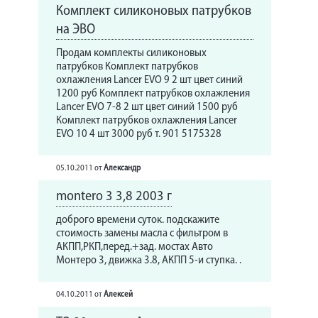
Форум
Комплект силиконовых патрубков
на ЭВО
АКЦИИ
Продам комплекты силиконовых
УСЛУГИ
патрубков Комплект патрубков
охлажления Lancer EVO 9 2 шт цвет синий
КОРП.КЛИЕНТАМ
1200 руб Комплект патрубков охлажления
Lancer EVO 7-8 2 шт цвет синий 1500 руб
ЦЕНЫ
Комплект патрубков охлажления Lancer
EVO 10 4 шт 3000 руб т. 901 5175328
ЗАПЧАСТИ
05.10.2011
от
Александр
ОТЗЫВЫ
montero 3 3,8 2003 г
КОНТАКТЫ
доброго времени суток. подскажите
ЗАПИСЬ НА СЕРВИС
стоимость замены масла с фильтром в
АКПП,РКП,перед.+зад. мостах Авто
Монтеро 3, движка 3.8, АКПП 5-и ступка. .
ЗАДАТЬ ВОПРОС
04.10.2011
от
Алексей