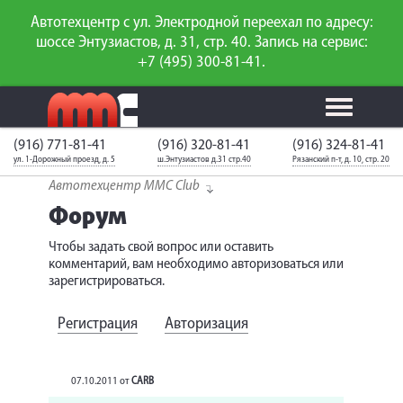
Автотехцентр с ул. Электродной переехал по адресу:
шоссе Энтузиастов, д. 31, стр. 40. Запись на сервис:
+7 (495) 300-81-41.
(916) 771-81-41
(916) 320-81-41
(916) 324-81-41
Калькулятор
Калькулятор
Каталог
слесарного
ул. 1-Дорожный проезд, д. 5
ш.Энтузиастов д.31 стр.40
Рязанский п-т, д. 10, стр. 20
ТО
запчастей
ремонта
Автотехцентр MMC Club
Ваш автомобиль
Вход для
Форум
неизвестен
членов клуба
Чтобы задать свой вопрос или оставить
ГАРАНТИИ
комментарий, вам необходимо авторизоваться или
зарегистрироваться.
О СЕРВИСЕ
Регистрация
Авторизация
О нас
Новости
07.10.2011
от
CARB
Наши вакансии