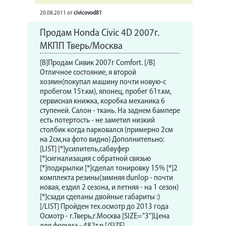
20.08.2011
от
civicovod81
Продам Honda Civic 4D 2007г.
МКПП Тверь/Москва
[B]Продам Сивик 2007г Comfort. [/B]
Отличное состояние, я второй
хозяин(покупал машину почти новую-с
пробегом 15т.км), японец, пробег 61т.км,
сервисная книжка, коробка механика 6
ступеней. Салон - ткань. На заднем бампере
есть потертость - не заметил низкий
столбик когда парковался (примерно 2см
на 2см,на фото видно) Дополнительно:
[LIST] [*]усилитель,сабвуфер
[*]сигнализация с обратной связью
[*]подкрылки [*]сделал тонировку 15% [*]2
комплекта резины(зимняя dunlop - почти
новая, ездил 2 сезона, и летняя - на 1 сезон)
[*]сзади сделаны двойные габариты :)
[/LIST] Пройден тех.осмотр до 2013 года
Осмотр - г.Тверь,г.Москва [SIZE="3"]Цена