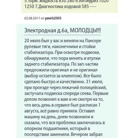
5.Торм. жидкость 830 280 6.Антифриз 1020
1250 7.Диагностика ходовой 585 ----
02.08.2011
от
pavels2003
Электродная д.6а, МОЛОДЦЫ!!!
20 июля был у вас и меняли на Лансере
рулевые тяги, наконечники и стойки
стабилизатора. При осмотре подвески,
обнаружили, что пора менять и втулки
заднего стабилизатора. По зап.частям
предложили оригинал и не оригинал
(выбор остается за клиентом). Все было
сделано быстро и качественно. 31 июля,
при проезде через лежачий полицейский,
застучала подвеска спереди слева. Первым
делом позвонил к вам и не смотря на то,
что весь день в сервисе был расписан 1
августа, всё равно приняли. Оставил
машину на день, днем позвонили и
сказали, что вся проблема заключалась в
опорном подшипнике, который в
последствии заменили. Вечером забрал