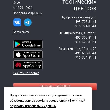
технических
Клуб
центров
© 1999 - 2026
Все права защищены.
1-Дорожный проезд, д. 5
(495) 707-81-41
(916) 771-81-41
Карта сайта
ш.Энтузиастов д.31 стр.40
(495) 300-81-41
(916) 320-81-41
Рязанский п-т, д. 10, стр. 20
(495) 600-81-41
(916) 324-81-41
Скачать на Android
НАПИСАТЬ ДИРЕКТОРУ
Продолжая использовать сайт, Вы даете согласие на
Для получения подробной информации о стоимости
ремонта и запасных частей, пожалуйста, обращайтесь к
обработку файлов cookies в соответствии с
Политикой
менеджерам-консультантам.
обработки персональных данных
.