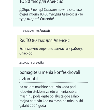
ТО 80 тыс для Авенсис
ДОбрый вечер! Скажите пож-та сколько
будет стоить ТО 80 тыс для Авенсис и что
туда входит? Спасибо!
04.10.2011
от
Алексей
Re: ТО 80 тыс для Авенсис
Если можно отдельно запчасти и работу.
Спасибо!
27.09.2011
от
dodika
pomagite u menia konfeskirovali
avtomobil
na maiom mashine netu vin koda pod
lobovim steklom, za eto u menia zabrali
mashinu podskajite pojalusta gde eshio
mojna naiti vin kod na mashine mitsubishi
galaht 2004 goda