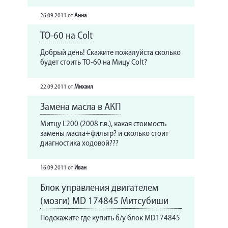
26.09.2011
от
Анна
ТО-60 на Colt
Добрый день! Скажите пожалуйста сколько
будет стоить ТО-60 на Мицу Colt?
22.09.2011
от
Михаил
Замена масла в АКП
Митцу L200 (2008 г.в.), какая стоимость
замены масла+фильтр? и сколько стоит
диагностика ходовой???
16.09.2011
от
Иван
Блок управления двигателем
(мозги) MD 174845 Митсубиши
Подскажите где купить б/у блок MD174845