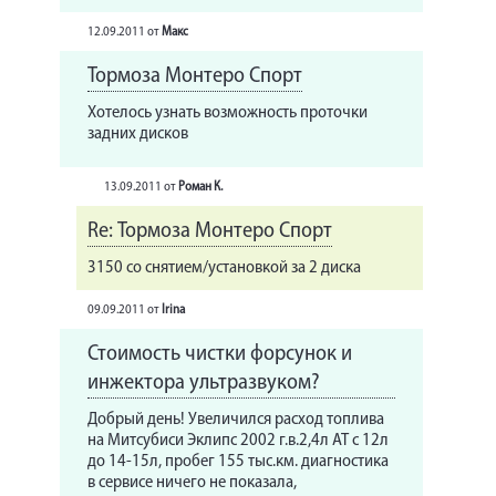
12.09.2011
от
Макс
Тормоза Монтеро Спорт
Хотелось узнать возможность проточки
задних дисков
13.09.2011
от
Роман К.
Re: Тормоза Монтеро Спорт
3150 со снятием/установкой за 2 диска
09.09.2011
от
Irina
Стоимость чистки форсунок и
инжектора ультразвуком?
Добрый день! Увеличился расход топлива
на Митсубиси Эклипс 2002 г.в.2,4л АТ с 12л
до 14-15л, пробег 155 тыс.км. диагностика
в сервисе ничего не показала,