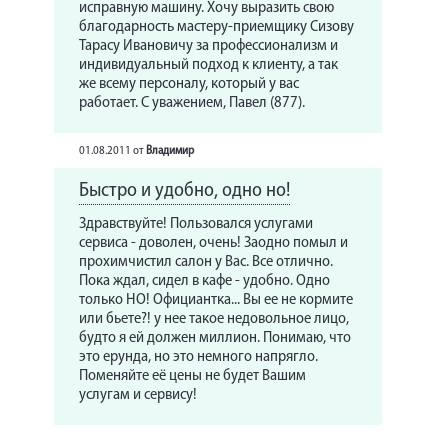
исправную машину. Хочу выразить свою
благодарность мастеру-приемщику Сизову
Тарасу Ивановичу за профессионализм и
индивидуальный подход к клиенту, а так
же всему персоналу, который у вас
работает. С уважением, Павел (877).
01.08.2011
от
Владимир
Быстро и удобно, одно но!
Здравствуйте! Пользовался услугами
сервиса - доволен, очень! Заодно помыл и
прохимчистил салон у Вас. Все отлично.
Пока ждал, сидел в кафе - удобно. Одно
только НО! Официантка... Вы ее не кормите
или бьете?! у нее такое недовольное лицо,
будто я ей должен миллион. Понимаю, что
это ерунда, но это немного напрягло.
Поменяйте её цены не будет Вашим
услугам и сервису!