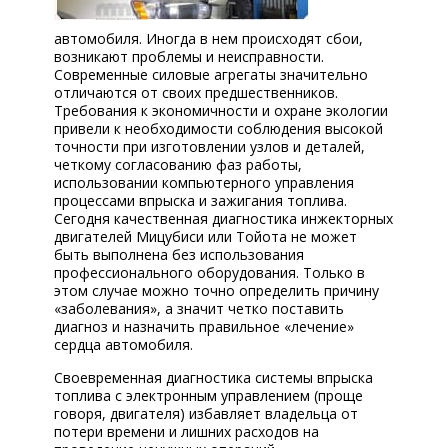
Ремонт и ТО
Кузовной ремонт
автомобиля. Иногда в нем происходят сбои,
возникают проблемы и неисправности.
Диагностика
Современные силовые агрегаты значительно
Сход-развал
отличаются от своих предшественников.
Требования к экономичности и охране экологии
Эвакуатор
привели к необходимости соблюдения высокой
Автострахование
точности при изготовлении узлов и деталей,
четкому согласованию фаз работы,
Аквапринт
использовании компьютерного управления
процессами впрыска и зажигания топлива.
Автохимия
Сегодня качественная диагностика инжекторных
Масло Lubrex
двигателей Мицубиси или Тойота не может
быть выполнена без использования
КОРП.КЛИЕНТАМ
профессионального оборудования. Только в
этом случае можно точно определить причину
«заболевания», а значит четко поставить
ЦЕНЫ
диагноз и назначить правильное «лечение»
сердца автомобиля.
ЗАПЧАСТИ
Своевременная диагностика системы впрыска
ОТЗЫВЫ
топлива с электронным управлением (проще
говоря, двигателя) избавляет владельца от
потери времени и лишних расходов на
КОНТАКТЫ