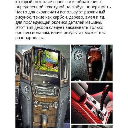
который позволяет нанести изображения с
Ремонт и ТО
определенной текстурой на любую поверхность.
Кузовной ремонт
Часто для аквапечати используют различный
рисунок, такие как карбон, дерево, змея и тд.
Диагностика
для последующей оклейки деталей машины.
Сход-развал
Этот тип декора следует заказывать только
профессионалам, иначе результат может вас
Эвакуатор
разочаровать.
Автострахование
Аквапринт
Автохимия
Масло Lubrex
КОРП.КЛИЕНТАМ
ЦЕНЫ
ЗАПЧАСТИ
ОТЗЫВЫ
КОНТАКТЫ