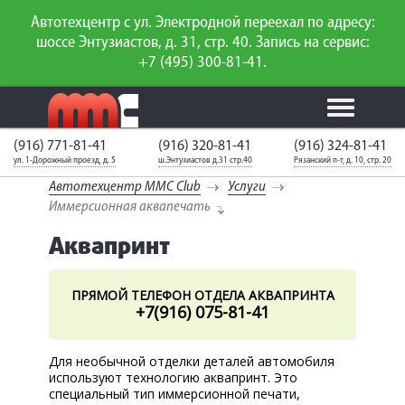
Автотехцентр с ул. Электродной переехал по адресу:
шоссе Энтузиастов, д. 31, стр. 40. Запись на сервис:
+7 (495) 300-81-41.
(916) 771-81-41
(916) 320-81-41
(916) 324-81-41
Калькулятор
Калькулятор
Каталог
слесарного
ул. 1-Дорожный проезд, д. 5
ш.Энтузиастов д.31 стр.40
Рязанский п-т, д. 10, стр. 20
ТО
запчастей
ремонта
Автотехцентр MMC Club
Услуги
Ваш автомобиль
Вход для
Иммерсионная аквапечать
неизвестен
членов клуба
Аквапринт
ГАРАНТИИ
ПРЯМОЙ ТЕЛЕФОН ОТДЕЛА АКВАПРИНТА
О СЕРВИСЕ
+7(916) 075-81-41
АКЦИИ
Для необычной отделки деталей автомобиля
УСЛУГИ
используют технологию аквапринт. Это
специальный тип иммерсионной печати,