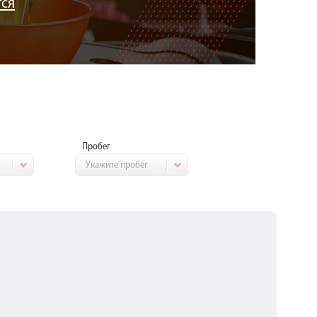
тся
Пробег
Укажите пробег