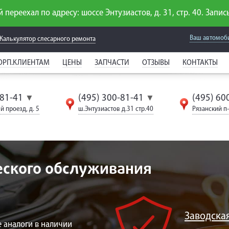
 переехал по адресу: шоссе Энтузиастов, д. 31, стр. 40. Запись
Ваш автомоб
Калькулятор слесарного
ремонта
ОРП.КЛИЕНТАМ
ЦЕНЫ
ЗАПЧАСТИ
ОТЗЫВЫ
КОНТАКТЫ
-81-41
(495) 300-81-41
(495) 60
▼
▼
й проезд, д. 5
ш.Энтузиастов д.31 стр.40
Рязанский п-т
еского обслуживания
Заводская
 аналоги в наличии