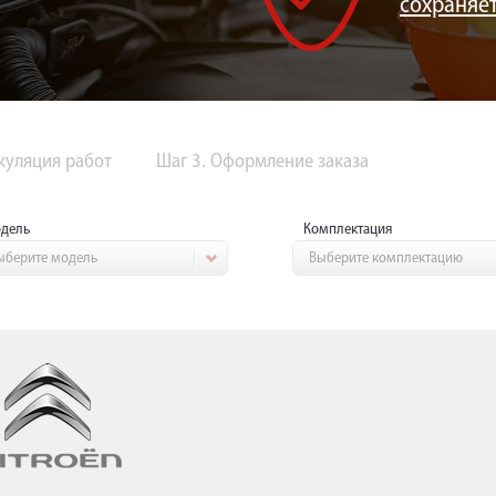
сохраняе
ькуляция работ
Шаг 3. Оформление заказа
дель
Комплектация
ыберите модель
Выберите комплектацию