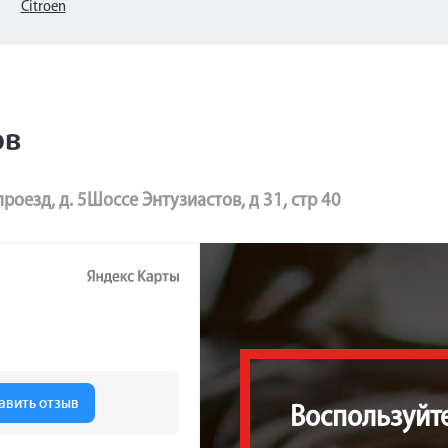
Citroen
ов
роезд, д. 5
Шоссе Энтузиастов, д 31, стр 40
Воспользуйт