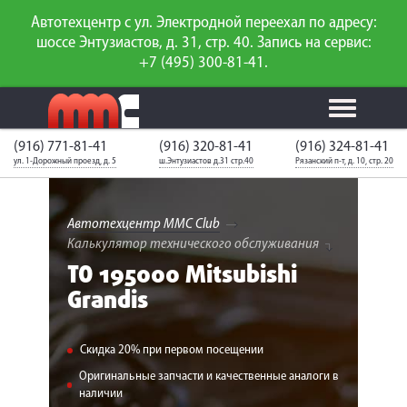
Автотехцентр с ул. Электродной переехал по адресу:
шоссе Энтузиастов, д. 31, стр. 40. Запись на сервис:
+7 (495) 300-81-41.
(916) 771-81-41
(916) 320-81-41
(916) 324-81-41
Калькулятор
Калькулятор
Каталог
слесарного
ул. 1-Дорожный проезд, д. 5
ш.Энтузиастов д.31 стр.40
Рязанский п-т, д. 10, стр. 20
ТО
запчастей
ремонта
Ваш автомобиль
Вход для
неизвестен
членов клуба
Автотехцентр MMC Club
Калькулятор технического обслуживания
ГАРАНТИИ
ТО 195000 Mitsubishi
Grandis
О СЕРВИСЕ
АКЦИИ
Скидка 20% при первом посещении
УСЛУГИ
Оригинальные запчасти и качественные аналоги в
наличии