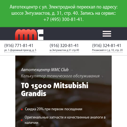
Автотехцентр с ул. Электродной переехал по адресу:
шоссе Энтузиастов, д. 31, стр. 40. Запись на сервис:
+7 (495) 300-81-41.
(916) 771-81-41
(916) 320-81-41
(916) 324-81-41
Калькулятор
Калькулятор
Каталог
слесарного
ул. 1-Дорожный проезд, д. 5
ш.Энтузиастов д.31 стр.40
Рязанский п-т, д. 10, стр. 20
ТО
запчастей
ремонта
Ваш автомобиль
Вход для
неизвестен
членов клуба
Автотехцентр MMC Club
Калькулятор технического обслуживания
ГАРАНТИИ
ТО 15000 Mitsubishi
Grandis
О СЕРВИСЕ
АКЦИИ
Скидка 20% при первом посещении
УСЛУГИ
Оригинальные запчасти и качественные аналоги в
наличии