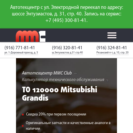
Автотехцентр с ул. Электродной переехал по адресу:
шоссе Энтузиастов, д. 31, стр. 40. Запись на сервис:
+7 (495) 300-81-41.
(916) 771-81-41
(916) 320-81-41
(916) 324-81-41
Калькулятор
Калькулятор
Каталог
слесарного
ул. 1-Дорожный проезд, д. 5
ш.Энтузиастов д.31 стр.40
Рязанский п-т, д. 10, стр. 20
ТО
запчастей
ремонта
Ваш автомобиль
Вход для
неизвестен
членов клуба
Автотехцентр MMC Club
Калькулятор технического обслуживания
ГАРАНТИИ
ТО 120000 Mitsubishi
Grandis
О СЕРВИСЕ
АКЦИИ
Скидка 20% при первом посещении
УСЛУГИ
Оригинальные запчасти и качественные аналоги в
наличии