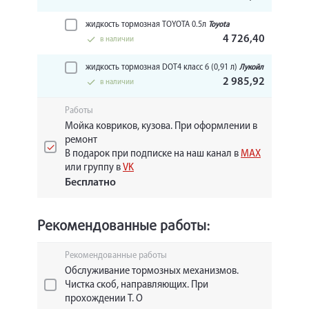
жидкость тормозная TOYOTA 0.5л
Toyota
4 726,40
в наличии
жидкость тормозная DOT4 класс 6 (0,91 л)
Лукойл
2 985,92
в наличии
Работы
Мойка ковриков, кузова. При оформлении в
ремонт
В подарок при подписке на наш канал в
MAX
или группу в
VK
Бесплатно
Рекомендованные работы:
Рекомендованные работы
Обслуживание тормозных механизмов.
Чистка скоб, направляющих. При
прохождении Т. О