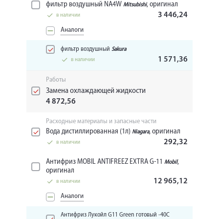
фильтр воздушный NA4W
, оригинал
Mitsubishi
3 446,24
в наличии
Аналоги
фильтр воздушный
Sakura
1 571,36
в наличии
Работы
Замена охлаждающей жидкости
4 872,56
Расходные материалы и запасные части
Вода дистиллированная (1л)
, оригинал
Niagara
292,32
в наличии
Антифриз MOBIL ANTIFREEZ EXTRA G-11
,
Mobil
оригинал
12 965,12
в наличии
Аналоги
Антифриз Лукойл G11 Green готовый -40C