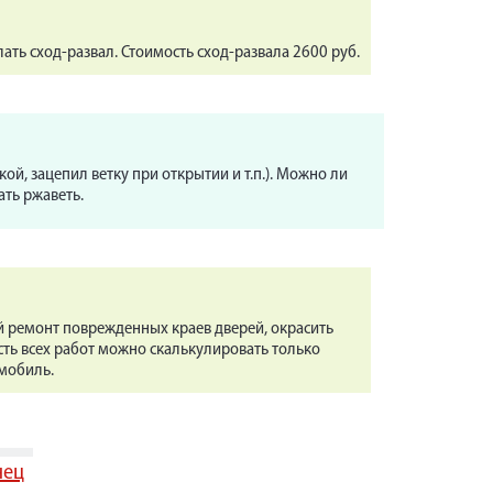
ать сход-развал. Стоимость сход-развала 2600 руб.
ой, зацепил ветку при открытии и т.п.). Можно ли
ать ржаветь.
й ремонт поврежденных краев дверей, окрасить
ть всех работ можно скалькулировать только
мобиль.
нец