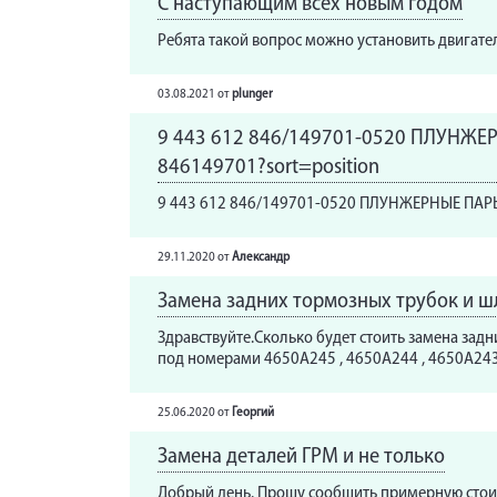
С наступающим всех новым годом
Ребята такой вопрос можно установить двигате
03.08.2021
от
plunger
9 443 612 846/149701-0520 ПЛУНЖЕРНЫ
846149701?sort=position
9 443 612 846/149701-0520 ПЛУНЖЕРНЫЕ ПАРЫ
29.11.2020
от
Александр
Замена задних тормозных трубок и ш
Здравствуйте.Сколько будет стоить замена задн
под номерами 4650A245 , 4650A244 , 4650A243 ,
25.06.2020
от
Георгий
Замена деталей ГРМ и не только
Добрый день. Прошу сообщить примерную стоим