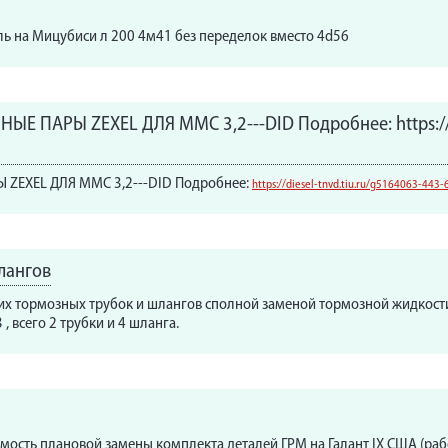
ль на Мицубиси л 200 4м41 без переделок вместо 4d56
Е ПАРЫ ZEXEL ДЛЯ MMC 3,2---DID Подробнее: https://d
 ZEXEL ДЛЯ MMC 3,2---DID Подробнее:
https://diesel-tnvd.tiu.ru/g5164063-443
лангов
их тормозных трубок и шлангов cполной заменой тормозной жидкости н
 всего 2 трубки и 4 шланга.
ость плановой замены комплекта деталей ГРМ на Галант IX США (рабо