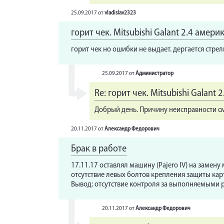
25.09.2017
от
vladislav2323
горит чек. Mitsubishi Galant 2.4 амери
горит чек но ошибки не выдает. дергается стре
25.09.2017
от
Администратор
Re: горит чек. Mitsubishi Galant 
Добрый день. Причину неисправности см
20.11.2017
от
Александр Федорович
Брак в работе
17.11.17 оставлял машину (Pajero IV) на замену 
отсутствие левых болтов крепления защиты карт
Вывод: отсутствие контроля за выполняемыми ра
20.11.2017
от
Александр Федорович