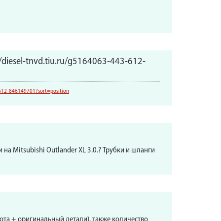
iesel-tnvd.tiu.ru/g5164063-443-612-
-612-846149701?sort=position
а Mitsubishi Outlander XL 3.0.? Трубки и шланги
та + оригинальный детали), также количество