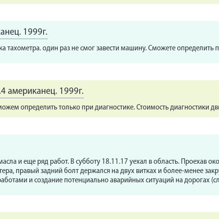
канец. 1999г.
лка тахометра. один раз не смог завести машину. Сможете определить 
2.4 американец. 1999г.
ожем определить только при диагностике. Стоимость диагностики дви
масла и еще ряд работ. В субботу 18.11.17 уехал в область. Проехав о
ера, правый задний болт держался на двух витках и более-менее зак
ботами и создание потенциально аварийных ситуаций на дорогах (слав