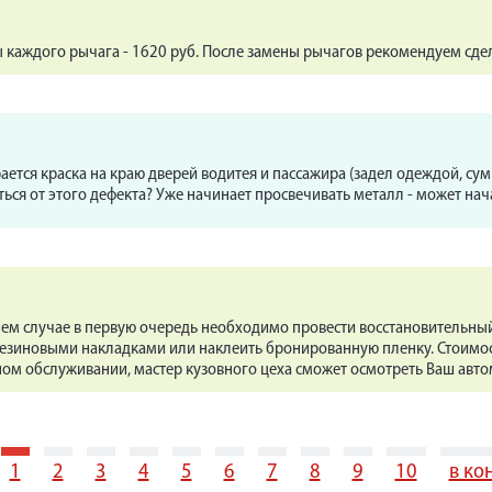
 каждого рычага - 1620 руб. После замены рычагов рекомендуем сдел
ется краска на краю дверей водитея и пассажира (задел одеждой, сумк
ься от этого дефекта? Уже начинает просвечивать металл - может нач
шем случае в первую очередь необходимо провести восстановительны
резиновыми накладками или наклеить бронированную пленку. Стоимос
ом обслуживании, мастер кузовного цеха сможет осмотреть Ваш авто
1
2
3
4
5
6
7
8
9
10
в ко