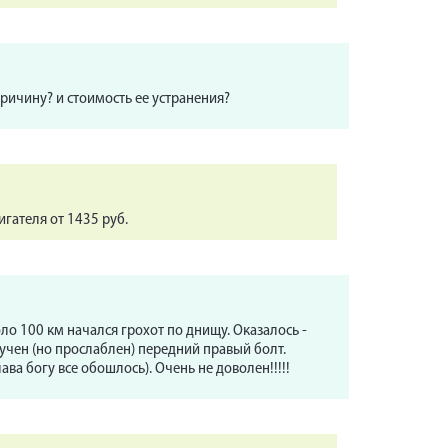
причину? и стоимость ее устранения?
гателя от 1435 руб.
коло 100 км начался грохот по днищу. Оказалось -
ручен (но прослаблен) передний правый болт.
а богу все обошлось). Очень не доволен!!!!!