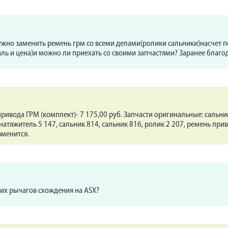
нужно заменить ремень грм со всеми делами(ролики сальники)насчет п
аль и цена)и можно ли приехать со своими запчастями? Заранее благо
ривода ГРМ (комплект)- 7 175,00 руб. Запчасти оригинальные: сальник
онатяжитель 5 147, сальник 814, сальник 816, ролик 2 207, ремень при
зменится.
них рычагов схождения на ASX?