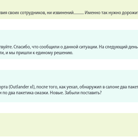
ия своих сотрудников, ни извинений........... Именно так нужно дорож
вуйте. Спасибо, что сообщили о данной ситуации. На следующий день
ти, и мы пришли к единому решению.
та (Outlander xl), после того, как уехал, обнаружил в салоне два пак
 по два пакетика смазки. Новые. Забыли поставить?