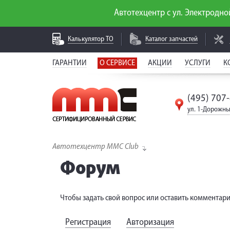
Автотехцентр с ул. Электродной
Калькулятор
ТО
Каталог
запчастей
ГАРАНТИИ
О СЕРВИСЕ
АКЦИИ
УСЛУГИ
К
(495) 707
ул. 1-Дорожны
Автотехцентр MMC Club
Форум
Чтобы задать свой вопрос или оставить комментари
Регистрация
Авторизация