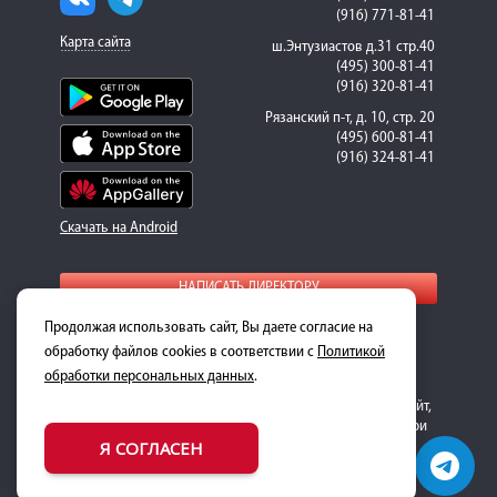
(916) 771-81-41
Карта сайта
ш.Энтузиастов д.31 стр.40
(495) 300-81-41
(916) 320-81-41
Рязанский п-т, д. 10, стр. 20
(495) 600-81-41
(916) 324-81-41
Скачать на Android
НАПИСАТЬ ДИРЕКТОРУ
Продолжая использовать сайт, Вы даете согласие на
Для получения подробной информации о стоимости
ремонта и запасных частей, пожалуйста, обращайтесь к
обработку файлов cookies в соответствии с
Политикой
менеджерам-консультантам.
обработки персональных данных
.
Обращаем ваше внимание на то, что данный интернет-сайт,
носит исключительно информационный характер и ни при
Я СОГЛАСЕН
каких условиях не является публичной офертой,
определяемой положениями Статьи 437 Гражданского
кодекса Российской Федерации.