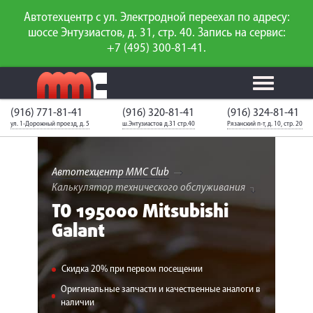
Автотехцентр с ул. Электродной переехал по адресу:
шоссе Энтузиастов, д. 31, стр. 40. Запись на сервис:
+7 (495) 300-81-41.
(916) 771-81-41
(916) 320-81-41
(916) 324-81-41
Калькулятор
Калькулятор
Каталог
слесарного
ул. 1-Дорожный проезд, д. 5
ш.Энтузиастов д.31 стр.40
Рязанский п-т, д. 10, стр. 20
ТО
запчастей
ремонта
Ваш автомобиль
Вход для
неизвестен
членов клуба
Автотехцентр MMC Club
Калькулятор технического обслуживания
ГАРАНТИИ
ТО 195000 Mitsubishi
Galant
О СЕРВИСЕ
АКЦИИ
Скидка 20% при первом посещении
УСЛУГИ
Оригинальные запчасти и качественные аналоги в
наличии