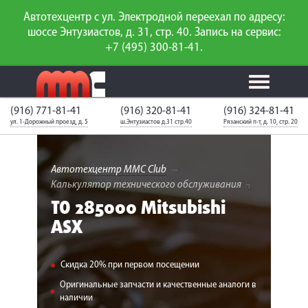
Автотехцентр с ул. Электродной переехал по адресу:
шоссе Энтузиастов, д. 31, стр. 40. Запись на сервис:
+7 (495) 300-81-41.
(916) 771-81-41
(916) 320-81-41
(916) 324-81-41
Калькулятор
Калькулятор
Каталог
слесарного
ул. 1-Дорожный проезд, д. 5
ш.Энтузиастов д.31 стр.40
Рязанский п-т, д. 10, стр. 20
ТО
запчастей
ремонта
Ваш автомобиль
Вход для
неизвестен
членов клуба
Автотехцентр MMC Club
Калькулятор технического обслуживания
ГАРАНТИИ
ТО 285000 Mitsubishi
ASX
О СЕРВИСЕ
АКЦИИ
Скидка 20% при первом посещении
УСЛУГИ
Оригинальные запчасти и качественные аналоги в
наличии