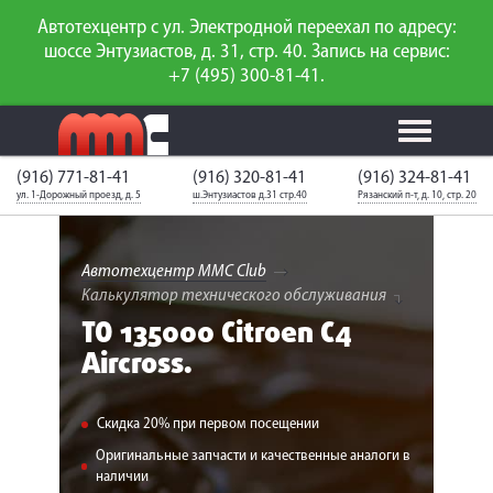
Автотехцентр с ул. Электродной переехал по адресу:
шоссе Энтузиастов, д. 31, стр. 40. Запись на сервис:
+7 (495) 300-81-41.
(916) 771-81-41
(916) 320-81-41
(916) 324-81-41
Калькулятор
Калькулятор
Каталог
слесарного
ул. 1-Дорожный проезд, д. 5
ш.Энтузиастов д.31 стр.40
Рязанский п-т, д. 10, стр. 20
ТО
запчастей
ремонта
Ваш автомобиль
Вход для
неизвестен
членов клуба
Автотехцентр MMC Club
Калькулятор технического обслуживания
ГАРАНТИИ
ТО 135000 Citroen C4
Aircross.
О СЕРВИСЕ
АКЦИИ
Скидка 20% при первом посещении
УСЛУГИ
Оригинальные запчасти и качественные аналоги в
наличии