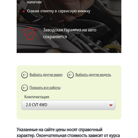
КОРП.КЛИЕНТАМ
наличии
Ставим отметку в сервисную книжку
ЦЕНЫ
ЗАПЧАСТИ
Заводская гарантия на авто
сохраняется
ОТЗЫВЫ
КОНТАКТЫ
ЗАПИСЬ НА СЕРВИС
Выбрать другую марку
Выбрать другую модель
ЗАДАТЬ ВОПРОС
Показать все работы
Комплектация
2.0 CVT 4WD
Указанные на сайте цены носят справочный
характер. Окончательная стоимость зависит от курса