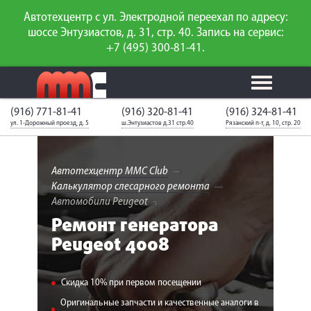
Автотехцентр с ул. Электродной переехал по адресу:
шоссе Энтузиастов, д. 31, стр. 40. Запись на сервис:
+7 (495) 300-81-41.
(916) 771-81-41
(916) 320-81-41
(916) 324-81-41
Калькулятор
Калькулятор
Каталог
слесарного
ул. 1-Дорожный проезд, д. 5
ш.Энтузиастов д.31 стр.40
Рязанский п-т, д. 10, стр. 20
ТО
запчастей
ремонта
Ваш автомобиль
Вход для
неизвестен
членов клуба
Автотехцентр MMC Club
Калькулятор слесарного ремонта
ГАРАНТИИ
Автомобили Peugeot
Ремонт генератора
О СЕРВИСЕ
Peugeot 4008
АКЦИИ
Скидка 10% при первом посещении
УСЛУГИ
Оригинальные запчасти и качественные аналоги в