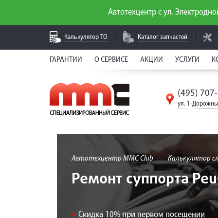
Автотехцентр с ул. Электродной
Калькулятор
ТО
Каталог
запчастей
ГАРАНТИИ
О СЕРВИСЕ
АКЦИИ
УСЛУГИ
К
(495) 707
ул. 1-Дорожны
Автотехцентр MMC Club
Калькулятор с
Ремонт суппорта Peu
Скидка 10% при первом посещении