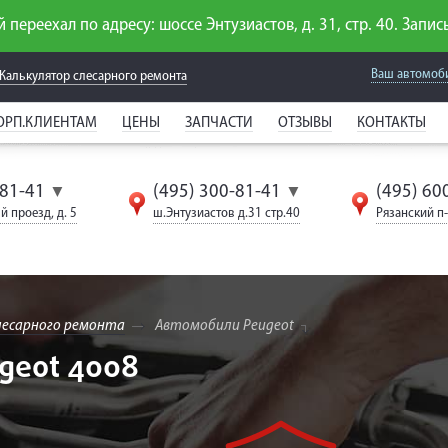
 переехал по адресу: шоссе Энтузиастов, д. 31, стр. 40. Запись
Ваш автомоб
Калькулятор слесарного
ремонта
ОРП.КЛИЕНТАМ
ЦЕНЫ
ЗАПЧАСТИ
ОТЗЫВЫ
КОНТАКТЫ
-81-41
(495) 300-81-41
(495) 60
▼
▼
й проезд, д. 5
ш.Энтузиастов д.31 стр.40
Рязанский п-т
лесарного ремонта
Автомобили Peugeot
geot 4008