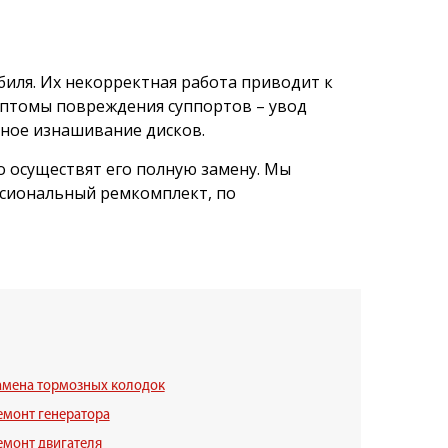
биля. Их некорректная работа приводит к
имптомы повреждения суппортов – увод
рное изнашивание дисков.
о осуществят его полную замену. Мы
ссиональный ремкомплект, по
амена тормозных колодок
емонт генератора
емонт двигателя