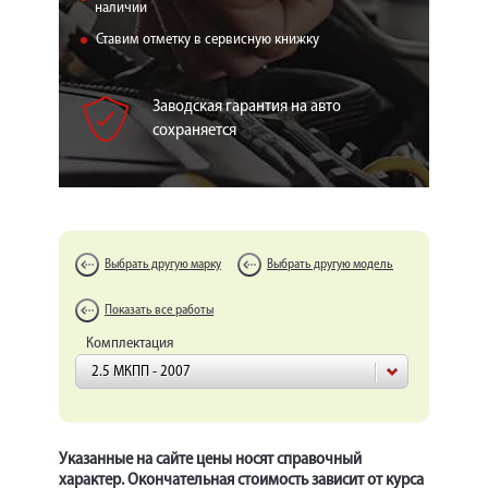
КОРП.КЛИЕНТАМ
наличии
Ставим отметку в сервисную книжку
ЦЕНЫ
ЗАПЧАСТИ
Заводская гарантия на авто
сохраняется
ОТЗЫВЫ
КОНТАКТЫ
ЗАПИСЬ НА СЕРВИС
Выбрать другую марку
Выбрать другую модель
ЗАДАТЬ ВОПРОС
Показать все работы
Комплектация
2.5 МКПП - 2007
Указанные на сайте цены носят справочный
характер. Окончательная стоимость зависит от курса