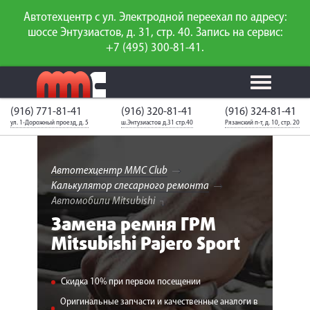
Автотехцентр с ул. Электродной переехал по адресу:
шоссе Энтузиастов, д. 31, стр. 40. Запись на сервис:
+7 (495) 300-81-41.
(916) 771-81-41
(916) 320-81-41
(916) 324-81-41
Калькулятор
Калькулятор
Каталог
слесарного
ул. 1-Дорожный проезд, д. 5
ш.Энтузиастов д.31 стр.40
Рязанский п-т, д. 10, стр. 20
ТО
запчастей
ремонта
Ваш автомобиль
Вход для
неизвестен
членов клуба
Автотехцентр MMC Club
Калькулятор слесарного ремонта
ГАРАНТИИ
Автомобили Mitsubishi
Замена ремня ГРМ
О СЕРВИСЕ
Mitsubishi Pajero Sport
АКЦИИ
Скидка 10% при первом посещении
УСЛУГИ
Оригинальные запчасти и качественные аналоги в