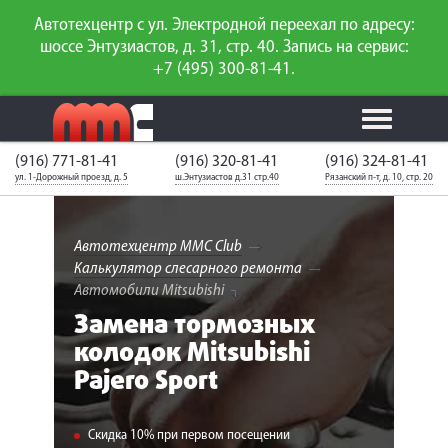
Автотехцентр с ул. Электродной переехал по адресу:
шоссе Энтузиастов, д. 31, стр. 40. Запись на сервис:
+7 (495) 300-81-41.
(916) 771-81-41
(916) 320-81-41
(916) 324-81-41
Калькулятор
Калькулятор
Каталог
слесарного
ул. 1-Дорожный проезд, д. 5
ш.Энтузиастов д.31 стр.40
Рязанский п-т, д. 10, стр. 20
ТО
запчастей
ремонта
Ваш автомобиль
Вход для
неизвестен
членов клуба
Автотехцентр MMC Club
Калькулятор слесарного ремонта
ГАРАНТИИ
Автомобили Mitsubishi
Замена тормозных
О СЕРВИСЕ
колодок Mitsubishi
Pajero Sport
АКЦИИ
УСЛУГИ
Скидка 10% при первом посещении