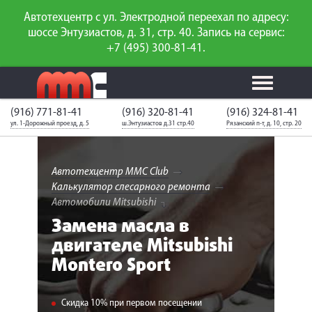
Автотехцентр с ул. Электродной переехал по адресу:
шоссе Энтузиастов, д. 31, стр. 40. Запись на сервис:
+7 (495) 300-81-41.
(916) 771-81-41
(916) 320-81-41
(916) 324-81-41
Калькулятор
Калькулятор
Каталог
слесарного
ул. 1-Дорожный проезд, д. 5
ш.Энтузиастов д.31 стр.40
Рязанский п-т, д. 10, стр. 20
ТО
запчастей
ремонта
Ваш автомобиль
Вход для
неизвестен
членов клуба
Автотехцентр MMC Club
Калькулятор слесарного ремонта
ГАРАНТИИ
Автомобили Mitsubishi
Замена масла в
О СЕРВИСЕ
двигателе Mitsubishi
Montero Sport
АКЦИИ
УСЛУГИ
Скидка 10% при первом посещении