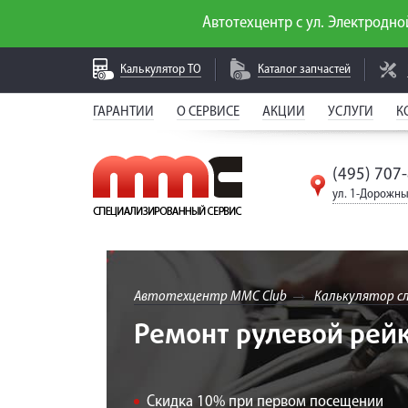
Автотехцентр с ул. Электродной
Калькулятор
ТО
Каталог
запчастей
ГАРАНТИИ
О СЕРВИСЕ
АКЦИИ
УСЛУГИ
К
(495) 707
ул. 1-Дорожны
Автотехцентр MMC Club
Калькулятор с
Ремонт рулевой рейки
Скидка 10% при первом посещении