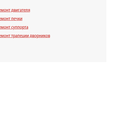
емонт двигателя
емонт печки
емонт суппорта
емонт трапеции дворников