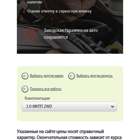
КОРП.КЛИЕНТАМ
наличии
Ставим отметку в сервисную книжку
ЦЕНЫ
ЗАПЧАСТИ
Заводская гарантия на авто
сохраняется
ОТЗЫВЫ
КОНТАКТЫ
ЗАПИСЬ НА СЕРВИС
Выбрать другую марку
Выбрать другую модель
ЗАДАТЬ ВОПРОС
Показать все работы
Комплектация
2.0 МКПП 2WD
Указанные на сайте цены носят справочный
характер. Окончательная стоимость зависит от курса