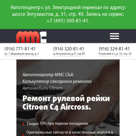
Автотехцентр с ул. Электродной переехал по адресу:
шоссе Энтузиастов, д. 31, стр. 40. Запись на сервис:
+7 (495) 300-81-41.
(916) 771-81-41
(916) 320-81-41
(916) 324-81-41
Калькулятор
Калькулятор
Каталог
слесарного
ул. 1-Дорожный проезд, д. 5
ш.Энтузиастов д.31 стр.40
Рязанский п-т, д. 10, стр. 20
ТО
запчастей
ремонта
Ваш автомобиль
Вход для
неизвестен
членов клуба
Автотехцентр MMC Club
Калькулятор слесарного ремонта
ГАРАНТИИ
Автомобили Citroen
Ремонт рулевой рейки
О СЕРВИСЕ
Citroen C4 Aircross.
АКЦИИ
Скидка 10% при первом посещении
УСЛУГИ
Оригинальные запчасти и качественные аналоги в