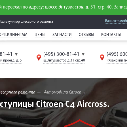
 переехал по адресу: шоссе Энтузиастов, д. 31, стр. 40. Запись
Ваш автомоб
Калькулятор слесарного
ремонта
ОРП.КЛИЕНТАМ
ЦЕНЫ
ЗАПЧАСТИ
ОТЗЫВЫ
КОНТАКТЫ
-81-41
(495) 300-81-41
(495) 60
▼
▼
й проезд, д. 5
ш.Энтузиастов д.31 стр.40
Рязанский п-т
лесарного ремонта
Автомобили Citroen
упицы Citroen C4 Aircross.