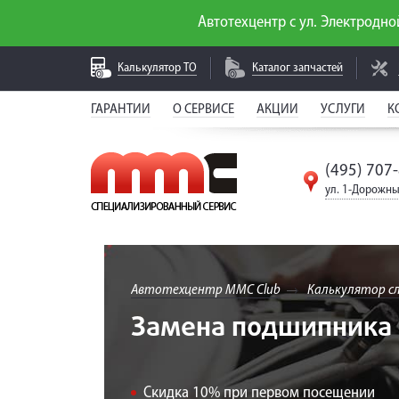
Автотехцентр с ул. Электродной
Калькулятор
ТО
Каталог
запчастей
ГАРАНТИИ
О СЕРВИСЕ
АКЦИИ
УСЛУГИ
К
(495) 707
ул. 1-Дорожны
Автотехцентр MMC Club
Калькулятор с
Замена подшипника ст
Скидка 10% при первом посещении