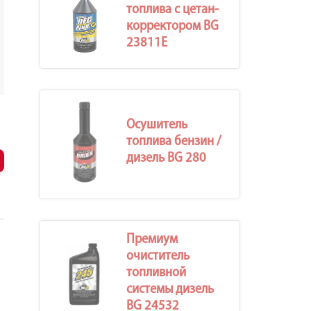
топлива с цетан-
корректором BG
23811E
Осушитель
топлива бензин /
дизель BG 280
Премиум
очиститель
топливной
системы дизель
BG 24532