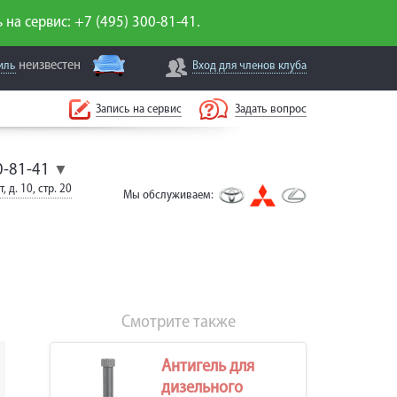
 на сервис: +7 (495) 300-81-41.
неизвестен
иль
Вход для
членов клуба
Запись на сервис
Задать вопрос
0-81-41
▼
, д. 10, стр. 20
Мы обслуживаем:
Смотрите также
Антигель для
дизельного