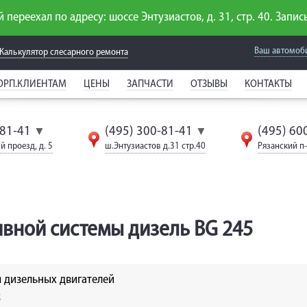
 переехал по адресу: шоссе Энтузиастов, д. 31, стр. 40. Запись
Ваш автомоб
Калькулятор слесарного
ремонта
ОРП.КЛИЕНТАМ
ЦЕНЫ
ЗАПЧАСТИ
ОТЗЫВЫ
КОНТАКТЫ
-81-41
(495) 300-81-41
(495) 60
▼
▼
й проезд, д. 5
ш.Энтузиастов д.31 стр.40
Рязанский п-т
вной системы дизель BG 245
 дизельных двигателей
5