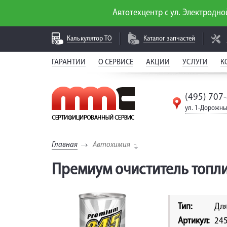
Автотехцентр с ул. Электродной
Калькулятор
ТО
Каталог
запчастей
ГАРАНТИИ
О СЕРВИСЕ
АКЦИИ
УСЛУГИ
К
(495) 707
ул. 1-Дорожны
Главная
Автохимия
Премиум очиститель топли
Тип:
Для
Артикул:
24