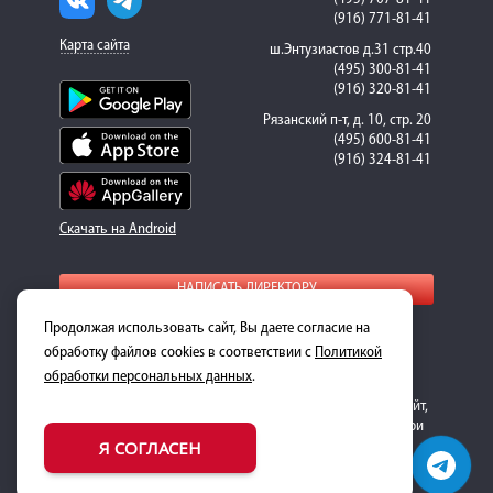
(916) 771-81-41
Карта сайта
ш.Энтузиастов д.31 стр.40
(495) 300-81-41
(916) 320-81-41
Рязанский п-т, д. 10, стр. 20
(495) 600-81-41
(916) 324-81-41
Скачать на Android
НАПИСАТЬ ДИРЕКТОРУ
Продолжая использовать сайт, Вы даете согласие на
Для получения подробной информации о стоимости
ремонта и запасных частей, пожалуйста, обращайтесь к
обработку файлов cookies в соответствии с
Политикой
менеджерам-консультантам.
обработки персональных данных
.
Обращаем ваше внимание на то, что данный интернет-сайт,
носит исключительно информационный характер и ни при
Я СОГЛАСЕН
каких условиях не является публичной офертой,
определяемой положениями Статьи 437 Гражданского
кодекса Российской Федерации.