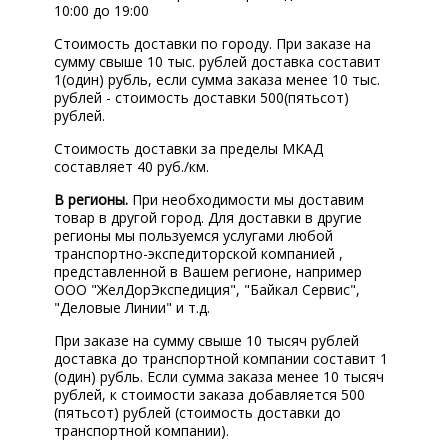
КОРП.КЛИЕНТАМ
10:00 до 19:00
Стоимость доставки по городу. При заказе на
ЦЕНЫ
сумму свыше 10 тыс. рублей доставка составит
1(один) рубль, если сумма заказа менее 10 тыс.
ЗАПЧАСТИ
рублей - стоимость доставки 500(пятьсот)
рублей.
ОТЗЫВЫ
Стоимость доставки за пределы МКАД
составляет 40 руб./км.
КОНТАКТЫ
В регионы.
При необходимости мы доставим
ЗАПИСЬ НА СЕРВИС
товар в другой город. Для доставки в другие
регионы мы пользуемся услугами любой
ЗАДАТЬ ВОПРОС
транспортно-экспедиторской компанией ,
представленной в Вашем регионе, например
ООО "ЖелДорЭкспедиция", "Байкал Сервис",
"Деловые Линии" и т.д.
При заказе на сумму свыше 10 тысяч рублей
доставка до транспортной компании составит 1
(один) рубль. Если сумма заказа менее 10 тысяч
рублей, к стоимости заказа добавляется 500
(пятьсот) рублей (стоимость доставки до
транспортной компании).