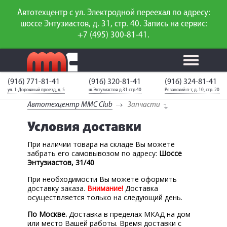
Автотехцентр с ул. Электродной переехал по адресу:
шоссе Энтузиастов, д. 31, стр. 40. Запись на сервис:
+7 (495) 300-81-41.
(916) 771-81-41
(916) 320-81-41
(916) 324-81-41
Калькулятор
Калькулятор
Каталог
слесарного
ул. 1-Дорожный проезд, д. 5
ш.Энтузиастов д.31 стр.40
Рязанский п-т, д. 10, стр. 20
ТО
запчастей
ремонта
Автотехцентр MMC Club
Запчасти
Ваш автомобиль
Вход для
неизвестен
членов клуба
Условия доставки
При наличии товара на складе Вы можете
ГАРАНТИИ
забрать его самовывозом по адресу:
Шоссе
Энтузиастов, 31/40
О СЕРВИСЕ
При необходимости Вы можете оформить
доставку заказа.
Внимание!
АКЦИИ
Доставка
осуществляется только на следующий день.
УСЛУГИ
По Москве.
Доставка в пределах МКАД на дом
или место Вашей работы. Время доставки с