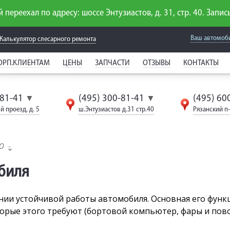
 переехал по адресу: шоссе Энтузиастов, д. 31, стр. 40. Запись
Ваш автомоб
Калькулятор слесарного
ремонта
ОРП.КЛИЕНТАМ
ЦЕНЫ
ЗАПЧАСТИ
ОТЗЫВЫ
КОНТАКТЫ
-81-41
(495) 300-81-41
(495) 60
▼
▼
й проезд, д. 5
ш.Энтузиастов д.31 стр.40
Рязанский п-т
ТО
биля
нии устойчивой работы автомобиля. Основная его функ
торые этого требуют (бортовой компьютер, фары и повор