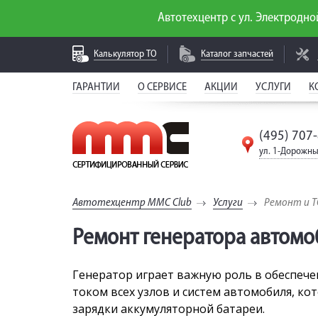
Автотехцентр с ул. Электродной
Калькулятор
ТО
Каталог
запчастей
ГАРАНТИИ
О СЕРВИСЕ
АКЦИИ
УСЛУГИ
К
(495) 707
ул. 1-Дорожны
Автотехцентр MMC Club
Услуги
Ремонт и 
Ремонт генератора автомо
Генератор играет важную роль в обеспече
током всех узлов и систем автомобиля, ко
зарядки аккумуляторной батареи.