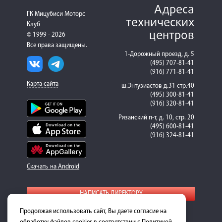
Адреса
ГК Мицубиси Моторс
технических
Клуб
центров
© 1999 - 2026
Все права защищены.
1-Дорожный проезд, д. 5
(495) 707-81-41
(916) 771-81-41
Карта сайта
ш.Энтузиастов д.31 стр.40
(495) 300-81-41
(916) 320-81-41
Рязанский п-т, д. 10, стр. 20
(495) 600-81-41
(916) 324-81-41
Скачать на Android
НАПИСАТЬ ДИРЕКТОРУ
Продолжая использовать сайт, Вы даете согласие на
Для получения подробной информации о стоимости
ремонта и запасных частей, пожалуйста, обращайтесь к