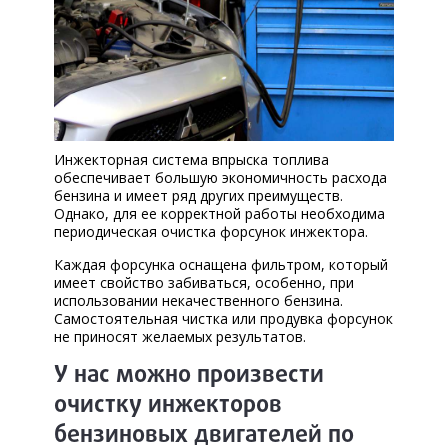
КОРП.КЛИЕНТАМ
ЦЕНЫ
ЗАПЧАСТИ
ОТЗЫВЫ
Инжекторная система впрыска топлива
КОНТАКТЫ
обеспечивает большую экономичность расхода
бензина и имеет ряд других преимуществ.
ЗАПИСЬ НА СЕРВИС
Однако, для ее корректной работы необходима
периодическая очистка форсунок инжектора.
ЗАДАТЬ ВОПРОС
Каждая форсунка оснащена фильтром, который
имеет свойство забиваться, особенно, при
использовании некачественного бензина.
Самостоятельная чистка или продувка форсунок
не приносят желаемых результатов.
У нас можно произвести
очистку инжекторов
бензиновых двигателей по