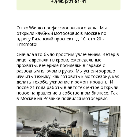
+7(495)321-81-41
КОРП.КЛИЕНТАМ
ЦЕНЫ
ЗАПЧАСТИ
От хобби до профессионального дела. Мы
открыли клубный мотосервис в Москве по
адресу Рязанский проспект, д. 10, стр 20 -
ОТЗЫВЫ
Tmcmoto!
КОНТАКТЫ
Сначала это было простым увлечением. Ветер в
лицо, адреналин в крови, еженедельные
ЗАПИСЬ НА СЕРВИС
прохваты, вечерние посиделки в гараже с
разводным ключом в руках. Мы успели хорошо
ЗАДАТЬ ВОПРОС
изучить технику: как готовить к мотосезону, как
делать техобслуживание и ремонтировать. И
после 21 года работы в автотехцентре открыли
новое направление в собственном бизнесе. Так
в Москве на Рязанке появился мотосервис.