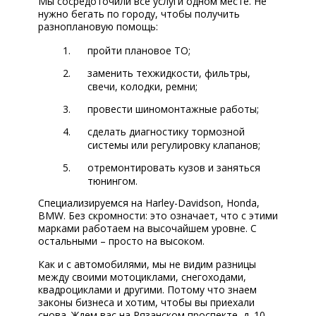
Мы сосредоточили все услуги одном месте. Не
нужно бегать по городу, чтобы получить
разноплановую помощь:
пройти плановое ТО;
заменить техжидкости, фильтры,
свечи, колодки, ремни;
провести шиномонтажные работы;
сделать диагностику тормозной
системы или регулировку клапанов;
отремонтировать кузов и заняться
тюнингом.
Специализируемся на Harley-Davidson, Honda,
BMW. Без скромности: это означает, что с этими
марками работаем на высочайшем уровне. С
остальными – просто на высоком.
Как и с автомобилями, мы не видим разницы
между своими мотоциклами, снегоходами,
квадроциклами и другими. Потому что знаем
законы бизнеса и хотим, чтобы вы приехали
снова. Ждем ваc на Рязанском проспекте, д. 10,