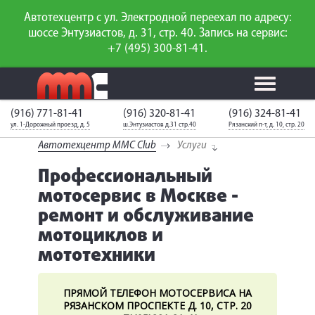
Автотехцентр с ул. Электродной переехал по адресу:
шоссе Энтузиастов, д. 31, стр. 40. Запись на сервис:
+7 (495) 300-81-41.
(916) 771-81-41
(916) 320-81-41
(916) 324-81-41
Калькулятор
Калькулятор
Каталог
слесарного
ул. 1-Дорожный проезд, д. 5
ш.Энтузиастов д.31 стр.40
Рязанский п-т, д. 10, стр. 20
ТО
запчастей
ремонта
Автотехцентр MMC Club
Услуги
Ваш автомобиль
Вход для
неизвестен
членов клуба
Профессиональный
мотосервис в Москве -
ГАРАНТИИ
ремонт и обслуживание
мотоциклов и
О СЕРВИСЕ
мототехники
АКЦИИ
УСЛУГИ
ПРЯМОЙ ТЕЛЕФОН МОТОСЕРВИСА НА
РЯЗАНСКОМ ПРОСПЕКТЕ Д. 10, СТР. 20