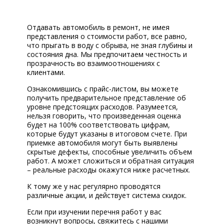
КОРП.КЛИЕНТАМ
ЦЕНЫ
Отдавать автомобиль в ремонт, не имея
представления о стоимости работ, все равно,
ЗАПЧАСТИ
что прыгать в воду с обрыва, не зная глубины и
состояния дна. Мы предпочитаем честность и
прозрачность во взаимоотношениях с
ОТЗЫВЫ
клиентами.
КОНТАКТЫ
Ознакомившись с прайс-листом, вы можете
получить предварительное представление об
ЗАПИСЬ НА СЕРВИС
уровне предстоящих расходов. Разумеется,
нельзя говорить, что произведенная оценка
ЗАДАТЬ ВОПРОС
будет на 100% соответствовать цифрам,
которые будут указаны в итоговом счете. При
приемке автомобиля могут быть выявлены
скрытые дефекты, способные увеличить объем
работ. А может сложиться и обратная ситуация
– реальные расходы окажутся ниже расчетных.
К тому же у нас регулярно проводятся
различные акции, и действует система скидок.
Если при изучении перечня работ у вас
возникнут вопросы, свяжитесь с нашими