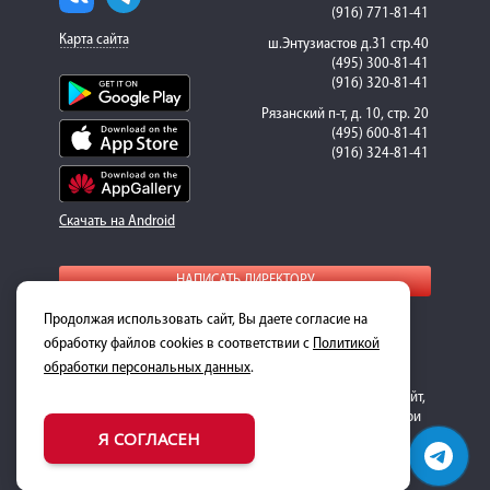
(916) 771-81-41
Карта сайта
ш.Энтузиастов д.31 стр.40
(495) 300-81-41
(916) 320-81-41
Рязанский п-т, д. 10, стр. 20
(495) 600-81-41
(916) 324-81-41
Скачать на Android
НАПИСАТЬ ДИРЕКТОРУ
Продолжая использовать сайт, Вы даете согласие на
Для получения подробной информации о стоимости
ремонта и запасных частей, пожалуйста, обращайтесь к
обработку файлов cookies в соответствии с
Политикой
менеджерам-консультантам.
обработки персональных данных
.
Обращаем ваше внимание на то, что данный интернет-сайт,
носит исключительно информационный характер и ни при
Я СОГЛАСЕН
каких условиях не является публичной офертой,
определяемой положениями Статьи 437 Гражданского
кодекса Российской Федерации.