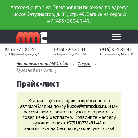
Автотехцентр с ул. Электродной переехал по адресу:
шоссе Энтузиастов, д. 31, стр. 40. Запись на сервис:
+7 (495) 300-81-41.
(916) 771-81-41
(916) 320-81-41
(916) 324-81-41
Калькулятор
Калькулятор
Каталог
слесарного
ул. 1-Дорожный проезд, д. 5
ш.Энтузиастов д.31 стр.40
Рязанский п-т, д. 10, стр. 20
ТО
запчастей
ремонта
Автотехцентр MMC Club
Услуги
Ваш автомобиль
Вход для
Кузовной ремонт
неизвестен
членов клуба
Прайс-лист
ГАРАНТИИ
Вышлите фотографии поврежденного
О СЕРВИСЕ
автомобиля на почту
kuzov@mmcclub.ru
, и мы
рассчитаем стоимость кузовного ремонта
АКЦИИ
совершенно бесплатно. Позвоните мастеру
кузовного цеха
+7(916)731-81-41
и
УСЛУГИ
запишитесь на бесплатную консультацию!