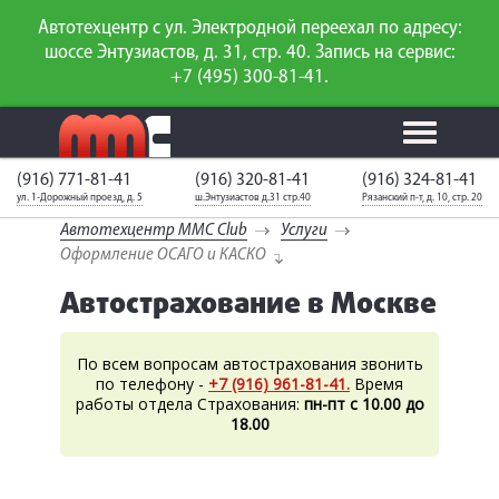
Автотехцентр с ул. Электродной переехал по адресу:
шоссе Энтузиастов, д. 31, стр. 40. Запись на сервис:
+7 (495) 300-81-41.
(916) 771-81-41
(916) 320-81-41
(916) 324-81-41
Калькулятор
Калькулятор
Каталог
слесарного
ул. 1-Дорожный проезд, д. 5
ш.Энтузиастов д.31 стр.40
Рязанский п-т, д. 10, стр. 20
ТО
запчастей
ремонта
Автотехцентр MMC Club
Услуги
Ваш автомобиль
Вход для
Оформление ОСАГО и КАСКО
неизвестен
членов клуба
Автострахование в Москве
ГАРАНТИИ
По всем вопросам автострахования звонить
О СЕРВИСЕ
по телефону -
+7 (916) 961-81-41.
Время
работы отдела Страхования:
пн-пт с 10.00 до
АКЦИИ
18.00
УСЛУГИ