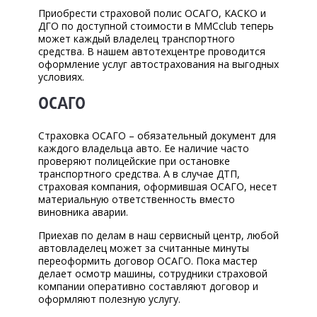
Ремонт и ТО
Приобрести страховой полис ОСАГО, КАСКО и
Кузовной ремонт
ДГО по доступной стоимости в MMCclub теперь
может каждый владелец транспортного
Диагностика
средства. В нашем автотехцентре проводится
Сход-развал
оформление услуг автострахования на выгодных
условиях.
Эвакуатор
ОСАГО
Автострахование
Аквапринт
Страховка ОСАГО – обязательный документ для
Автохимия
каждого владельца авто. Ее наличие часто
проверяют полицейские при остановке
Масло Lubrex
транспортного средства. А в случае ДТП,
страховая компания, оформившая ОСАГО, несет
КОРП.КЛИЕНТАМ
материальную ответственность вместо
виновника аварии.
ЦЕНЫ
Приехав по делам в наш сервисный центр, любой
ЗАПЧАСТИ
автовладелец может за считанные минуты
переоформить договор ОСАГО. Пока мастер
делает осмотр машины, сотрудники страховой
ОТЗЫВЫ
компании оперативно составляют договор и
оформляют полезную услугу.
КОНТАКТЫ