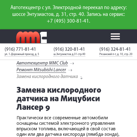
Автотехцентр с ул. Электродной переехал по адресу:
шоссе Энтузиастов, д. 31, стр. 40. Запись на сервис:
+7 (495) 300-81-41.
(916) 771-81-41
(916) 320-81-41
(916) 324-81-41
Калькулятор
Калькулятор
Каталог
слесарного
ул. 1-Дорожный проезд, д. 5
ш.Энтузиастов д.31 стр.40
Рязанский п-т, д. 10, стр. 20
ТО
запчастей
ремонта
Автотехцентр MMC Club
Ваш автомобиль
Вход для
Ремонт Mitsubishi Lancer
неизвестен
членов клуба
Замена кислородного датчика
Замена кислородного
ГАРАНТИИ
датчика на Мицубиси
О СЕРВИСЕ
Лансер 9
АКЦИИ
Практически все современные автомобили
оснащены системой электронного управления
УСЛУГИ
впрыском топлива, включающей в свой состав
один или два датчика кислорода (лямбда-зонда),