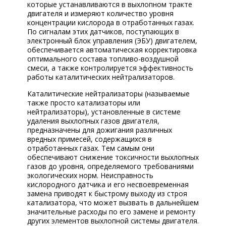
КОРП.КЛИЕНТАМ
которые устанавливаются в выхлопном тракте
двигателя и измеряют количество уровня
концентрации кислорода в отработанных газах.
ЦЕНЫ
По сигналам этих датчиков, поступающих в
электронный блок управления (ЭБУ) двигателем,
ЗАПЧАСТИ
обеспечивается автоматическая корректировка
оптимального состава топливо-воздушной
ОТЗЫВЫ
смеси, а также контролируется эффективность
работы каталитических нейтрализаторов.
КОНТАКТЫ
Каталитические нейтрализаторы (называемые
также просто катализаторы или
ЗАПИСЬ НА СЕРВИС
нейтрализаторы), установленные в системе
удаления выхлопных газов двигателя,
ЗАДАТЬ ВОПРОС
предназначены для дожигания различных
вредных примесей, содержащихся в
отработанных газах. Тем самым они
обеспечивают снижение токсичности выхлопных
газов до уровня, определяемого требованиями
экологических норм. Неисправность
кислородного датчика и его несвоевременная
замена приводят к быстрому выходу из строя
катализатора, что может вызвать в дальнейшем
значительные расходы по его замене и ремонту
других элементов выхлопной системы двигателя.