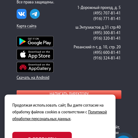
Все права защищены.
1-Дорожный проезд, д. 5
(495) 707-81-41
(916) 771-81-41
Карта сайта
ш.Энтузиастов д.31 стр.40
(495) 300-81-41
(916) 320-81-41
Рязанский п-т, д. 10, стр. 20
(495) 600-81-41
(916) 324-81-41
Скачать на Android
НАПИСАТЬ ДИРЕКТОРУ
Продолжая использовать сайт, Вы даете согласие на
Для получения подробной информации о стоимости
ремонта и запасных частей, пожалуйста, обращайтесь к
обработку файлов cookies в соответствии с
Политикой
менеджерам-консультантам.
обработки персональных данных
.
Обращаем ваше внимание на то, что данный интернет-сайт,
носит исключительно информационный характер и ни при