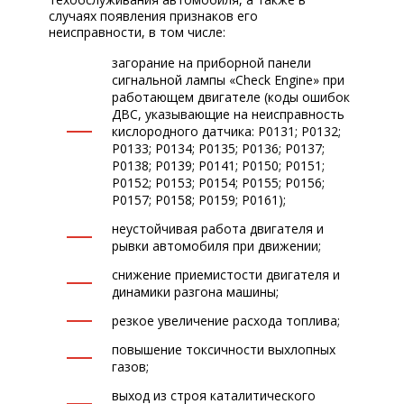
случаях появления признаков его
неисправности, в том числе:
загорание на приборной панели
сигнальной лампы «Check Engine» при
работающем двигателе (коды ошибок
ДВС, указывающие на неисправность
кислородного датчика: P0131; P0132;
P0133; P0134; P0135; P0136; P0137;
P0138; P0139; P0141; P0150; P0151;
P0152; P0153; P0154; P0155; P0156;
P0157; P0158; P0159; P0161);
неустойчивая работа двигателя и
рывки автомобиля при движении;
снижение приемистости двигателя и
динамики разгона машины;
резкое увеличение расхода топлива;
повышение токсичности выхлопных
газов;
выход из строя каталитического