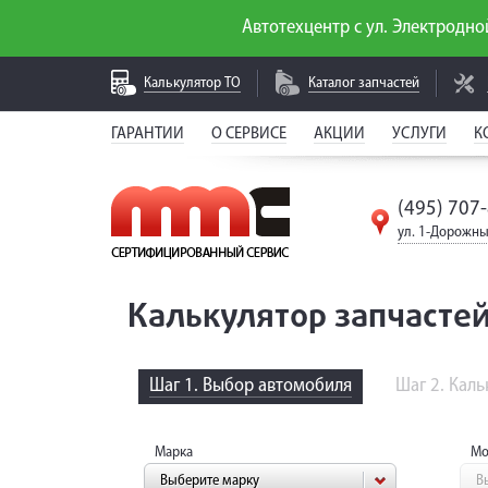
Автотехцентр с ул. Электродной
Калькулятор
ТО
Каталог
запчастей
ГАРАНТИИ
О СЕРВИСЕ
АКЦИИ
УСЛУГИ
К
(495) 707
ул. 1-Дорожны
Калькулятор запчастей
Шаг 1. Выбор автомобиля
Шаг 2. Кал
Марка
Мо
Выберите марку
В