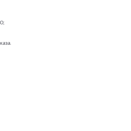
О;
каза.
.