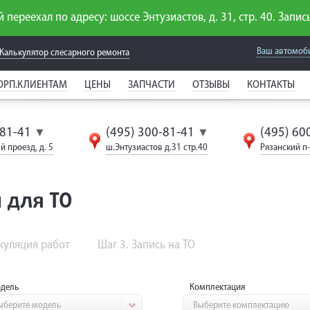
 переехал по адресу: шоссе Энтузиастов, д. 31, стр. 40. Запись
Ваш автомоб
Калькулятор слесарного
ремонта
ОРП.КЛИЕНТАМ
ЦЕНЫ
ЗАПЧАСТИ
ОТЗЫВЫ
КОНТАКТЫ
-81-41
(495) 300-81-41
(495) 60
▼
▼
й проезд, д. 5
ш.Энтузиастов д.31 стр.40
Рязанский п-т
 для ТО
ькуляция работ
Шаг 3. Запись на ТО
дель
Комплектация
ыберите модель
Выберите комплектацию