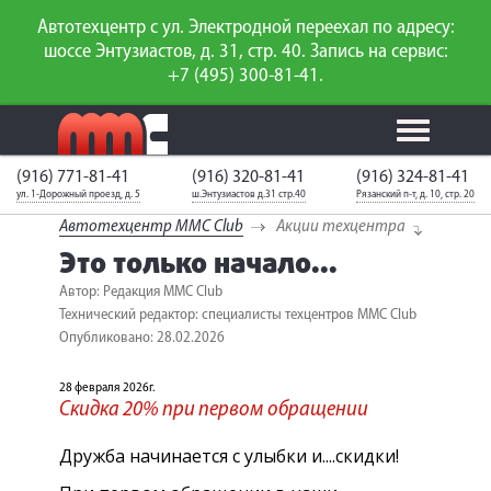
Автотехцентр с ул. Электродной переехал по адресу:
шоссе Энтузиастов, д. 31, стр. 40. Запись на сервис:
+7 (495) 300-81-41.
(916) 771-81-41
(916) 320-81-41
(916) 324-81-41
Калькулятор
Калькулятор
Каталог
слесарного
ул. 1-Дорожный проезд, д. 5
ш.Энтузиастов д.31 стр.40
Рязанский п-т, д. 10, стр. 20
ТО
запчастей
ремонта
Автотехцентр MMC Club
Акции техцентра
Ваш автомобиль
Вход для
Это только начало...
неизвестен
членов клуба
Автор: Редакция MMC Club
Технический редактор: специалисты техцентров MMC Club
ГАРАНТИИ
Опубликовано: 28.02.2026
О СЕРВИСЕ
28 февраля 2026г.
АКЦИИ
Скидка 20% при первом обращении
УСЛУГИ
Дружба начинается с улыбки и....скидки!