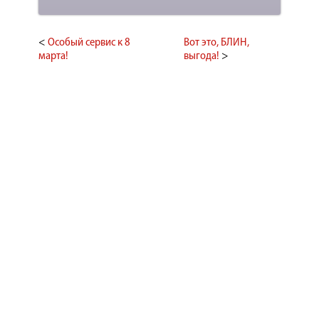
<
Особый сервис к 8
Вот это, БЛИН,
марта!
выгода!
>