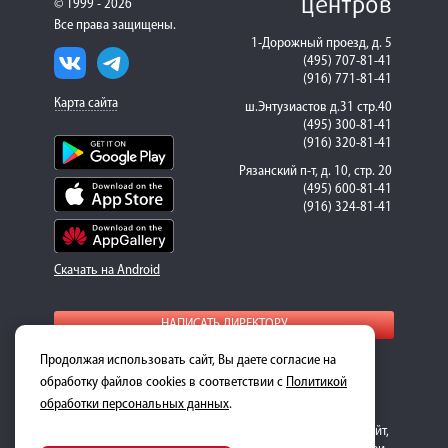
центров
© 1999 - 2026
Все права защищены.
1-Дорожный проезд, д. 5
(495) 707-81-41
(916) 771-81-41
Карта сайта
ш.Энтузиастов д.31 стр.40
(495) 300-81-41
(916) 320-81-41
Рязанский п-т, д. 10, стр. 20
(495) 600-81-41
(916) 324-81-41
Скачать на Android
НАПИСАТЬ ДИРЕКТОРУ
Продолжая использовать сайт, Вы даете согласие на
Для получения подробной информации о стоимости
ремонта и запасных частей, пожалуйста, обращайтесь к
обработку файлов cookies в соответствии с
Политикой
менеджерам-консультантам.
обработки персональных данных
.
Обращаем ваше внимание на то, что данный интернет-сайт,