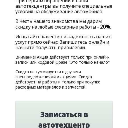
При первом обращении в наши
КОРП.КЛИЕНТАМ
автотехцентры вы получите специальные
условия на обслуживание автомобиля.
ЦЕНЫ
В честь нашего знакомства мы дарим
ЗАПЧАСТИ
20%
скидку на любые слесарные работы -
.
Испытайте качество и надежность наших
ОТЗЫВЫ
услуг прямо сейчас. Запишитесь онлайн и
начните получать привилегии.
КОНТАКТЫ
Внимание! Акция действует только при онлайн-
ЗАПИСЬ НА СЕРВИС
записи или кодовой фразе "Это только начало"
ЗАДАТЬ ВОПРОС
Скидка не суммируется с другими
спецпредложениями и акциями. Скидка
действует на работы и только при покупке
расходных материалов и запчастей.
Записаться в
автотехцентр