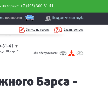
 на сервис: +7 (495) 300-81-41.
неизвестен
иль
Вход для
членов клуба
Запись на сервис
Задать вопрос
0-81-41
▼
, д. 10, стр. 20
Мы обслуживаем:
ного Барса -