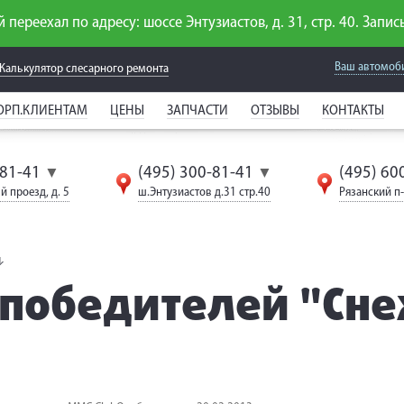
 переехал по адресу: шоссе Энтузиастов, д. 31, стр. 40. Запись
Ваш автомоб
Калькулятор слесарного
ремонта
ОРП.КЛИЕНТАМ
ЦЕНЫ
ЗАПЧАСТИ
ОТЗЫВЫ
КОНТАКТЫ
-81-41
(495) 300-81-41
(495) 60
▼
▼
й проезд, д. 5
ш.Энтузиастов д.31 стр.40
Рязанский п-т
победителей "Снеж