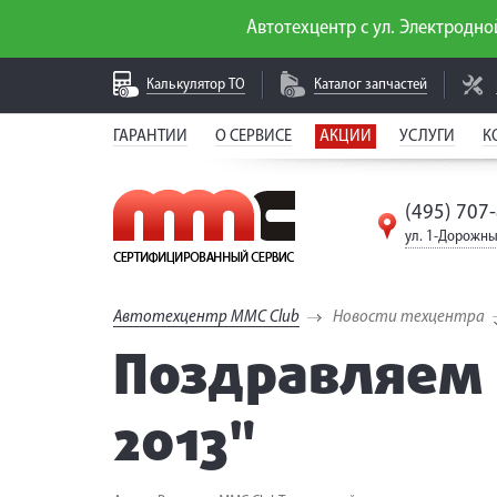
Автотехцентр с ул. Электродной
Калькулятор
ТО
Каталог
запчастей
ГАРАНТИИ
О СЕРВИСЕ
АКЦИИ
УСЛУГИ
К
(495) 707
ул. 1-Дорожны
Автотехцентр MMC Club
Новости техцентра
Поздравляем 
2013"