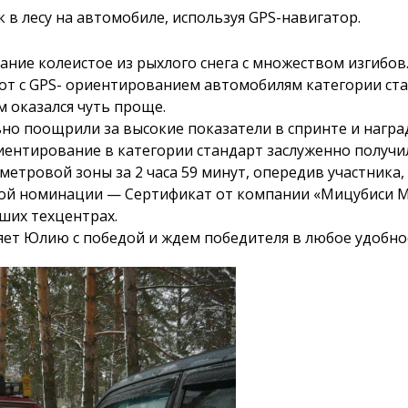
 в лесу на автомобиле, используя GPS-навигатор.
вание колеистое из рыхлого снега с множеством изгибов.
от с GPS- ориентированием автомобилям категории ст
м оказался чуть проще.
ьно поощрили за высокие показатели в спринте и нагр
риентирование в категории стандарт заслуженно получи
метровой зоны за 2 часа 59 минут, опередив участника, 
ной номинации — Сертификат от компании «Мицубиси М
ших техцентрах.
ет Юлию с победой и ждем победителя в любое удобное