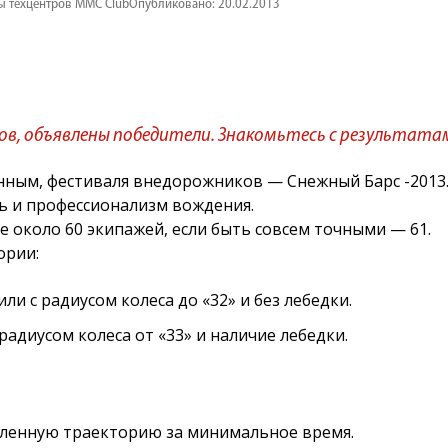
ы техцентров MMC Club
Опубликовано: 20.02.2013
в, объявлены победители. Знакомьтесь с результата
нным, фестиваля внедорожников — Снежный Барс -2013
ь и профессионализм вождения.
е около 60 экипажей, если быть совсем точными — 61.
ории:
и с радиусом колеса до «32» и без лебедки.
адиусом колеса от «33» и наличие лебедки.
еленную траекторию за минимальное время.