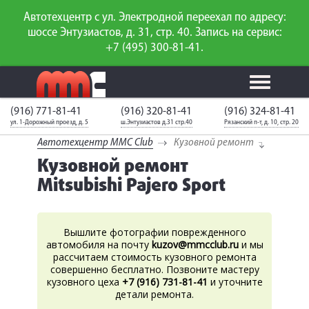
Автотехцентр с ул. Электродной переехал по адресу:
шоссе Энтузиастов, д. 31, стр. 40. Запись на сервис:
+7 (495) 300-81-41.
(916) 771-81-41
(916) 320-81-41
(916) 324-81-41
Калькулятор
Калькулятор
Каталог
слесарного
ул. 1-Дорожный проезд, д. 5
ш.Энтузиастов д.31 стр.40
Рязанский п-т, д. 10, стр. 20
ТО
запчастей
ремонта
Автотехцентр MMC Club
Кузовной ремонт
Ваш автомобиль
Вход для
Кузовной ремонт
неизвестен
членов клуба
Mitsubishi Pajero Sport
ГАРАНТИИ
О СЕРВИСЕ
Вышлите фотографии поврежденного
автомобиля на почту
kuzov
@mmcclub.ru
и мы
АКЦИИ
рассчитаем стоимость кузовного ремонта
совершенно бесплатно. Позвоните мастеру
кузовного цеха
+7 (916) 731-81-41
и уточните
УСЛУГИ
детали ремонта.