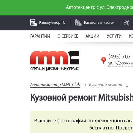
Автотехцентр с ул. Электродной
Калькулятор
ТО
Каталог
запчастей
ГАРАНТИИ
О СЕРВИСЕ
АКЦИИ
УСЛУГИ
К
(495) 707
ул. 1-Дорожны
Автотехцентр MMC Club
Кузовной ремонт
Кузовной ремонт Mitsubishi
Вышлите фотографии поврежденного ав
бесплатно. Позво