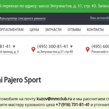
 переехал по адресу: шоссе Энтузиастов, д. 31, стр. 40. Запись
Ваш автомоб
Калькулятор слесарного
ремонта
ОРП.КЛИЕНТАМ
ЦЕНЫ
ЗАПЧАСТИ
ОТЗЫВЫ
КОНТАКТЫ
-81-41
(495) 300-81-41
(495) 60
▼
▼
й проезд, д. 5
ш.Энтузиастов д.31 стр.40
Рязанский п-т
 Pajero Sport
томобиля на почту
kuzov
@mmcclub.ru
и мы рассчитаем с
ните мастеру кузовного цеха
+7 (916) 731-81-41
и уточнит