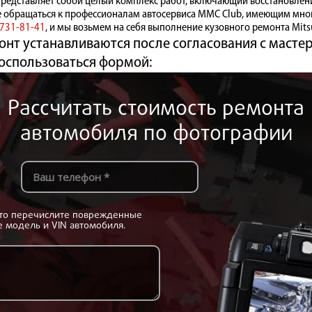
 представляет собой целый комплекс работ, включающий восстановлен
е обращаться к профессионалам автосервиса MMC Club, имеющим мно
 731-81-41
, и мы возьмем на себя выполнение кузовного ремонта Mitsub
нт устанавливаются после согласования с мастер
оспользоваться формой:
Рассчитать стоимость ремонта
автомобиля по фотографии
сто перечислите поврежденные
е модель и VIN автомобиля.