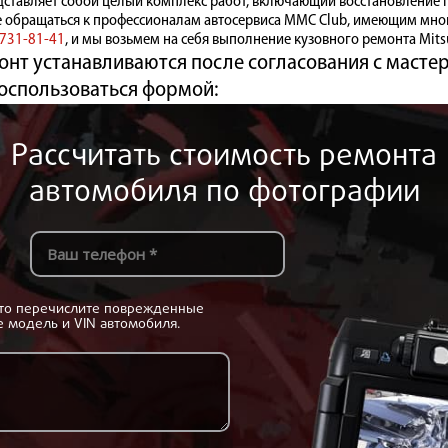
едставляет собой целый комплекс работ, включающий восстановление 
е обращаться к профессионалам автосервиса MMC Club, имеющим мно
 731-81-41
, и мы возьмем на себя выполнение кузовного ремонта Mitsub
нт устанавливаются после согласования с мастер
оспользоваться формой:
Рассчитать стоимость ремонта
автомобиля по фотографии
сто перечислите поврежденные
е модель и VIN автомобиля.