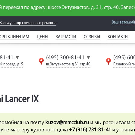
 переехал по адресу: шоссе Энтузиастов, д. 31, стр. 40. Запись
Ваш автомоб
Калькулятор слесарного
ремонта
ОРП.КЛИЕНТАМ
ЦЕНЫ
ЗАПЧАСТИ
ОТЗЫВЫ
КОНТАКТЫ
-81-41
(495) 300-81-41
(495) 60
▼
▼
й проезд, д. 5
ш.Энтузиастов д.31 стр.40
Рязанский п-т
 Lancer IX
томобиля на почту
kuzov
@mmcclub.ru
и мы рассчитаем с
ните мастеру кузовного цеха
+7 (916) 731-81-41
и уточнит