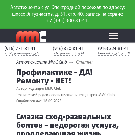
Автотехцентр с ул. Электродной переехал по адресу:
шоссе Энтузиастов, д. 31, стр. 40. Запись на сервис:
+7 (495) 300-81-41.
(916) 771-81-41
(916) 320-81-41
(916) 324-81-41
Калькулятор
Калькулятор
Каталог
слесарного
ул. 1-Дорожный проезд, д. 5
ш.Энтузиастов д.31 стр.40
Рязанский п-т, д. 10, стр. 20
ТО
запчастей
ремонта
Автотехцентр MMC Club
Статьи
Ваш автомобиль
Вход для
Профилактике - ДА!
неизвестен
членов клуба
Ремонту - НЕТ!
ГАРАНТИИ
Автор: Редакция MMC Club
Технический редактор: специалисты техцентров MMC Club
О СЕРВИСЕ
Опубликовано: 16.09.2025
АКЦИИ
Смазка сход-развальных
болтов – недорогая услуга,
УСЛУГИ
продлевающая жизнь