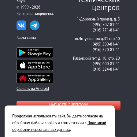
технических
Клуб
центров
© 1999 - 2026
Все права защищены.
1-Дорожный проезд, д. 5
(495) 707-81-41
(916) 771-81-41
Карта сайта
ш.Энтузиастов д.31 стр.40
(495) 300-81-41
(916) 320-81-41
Рязанский п-т, д. 10, стр. 20
(495) 600-81-41
(916) 324-81-41
Скачать на Android
НАПИСАТЬ ДИРЕКТОРУ
Продолжая использовать сайт, Вы даете согласие на
Для получения подробной информации о стоимости
ремонта и запасных частей, пожалуйста, обращайтесь к
обработку файлов cookies в соответствии с
Политикой
менеджерам-консультантам.
обработки персональных данных
.