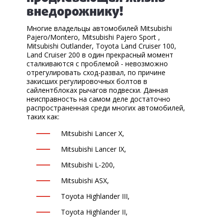
КОРП.КЛИЕНТАМ
внедорожнику!
ЦЕНЫ
Многие владельцы автомобилей Mitsubishi
Pajero/Montero, Mitsubishi Pajero Sport ,
ЗАПЧАСТИ
Mitsubishi Outlander, Toyota Land Cruiser 100,
Land Cruiser 200 в один прекрасный момент
ОТЗЫВЫ
сталкиваются с проблемой - невозможно
отрегулировать сход-развал, по причине
закисших регулировочных болтов в
КОНТАКТЫ
сайлентблоках рычагов подвески. Данная
неисправность на самом деле достаточно
ЗАПИСЬ НА СЕРВИС
распространенная среди многих автомобилей,
таких как:
ЗАДАТЬ ВОПРОС
Mitsubishi Lancer X,
Mitsubishi Lancer IX,
Mitsubishi L-200,
Mitsubishi ASX,
Toyota Highlander III,
Toyota Highlander II,