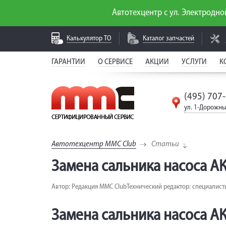
Автотехцентр с ул. Электродной
Калькулятор
ТО
Каталог
запчастей
ГАРАНТИИ
О СЕРВИСЕ
АКЦИИ
УСЛУГИ
К
(495) 707
ул. 1-Дорожны
Автотехцентр MMC Club
Статьи
Замена сальника насоса АК
Автор: Редакция MMC Club
Технический редактор: специалист
Замена сальника насоса АКПП