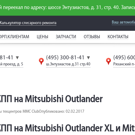
 переехал по адресу: шоссе Энтузиастов, д. 31, стр. 40. Запись
Ваш автомоб
Калькулятор слесарного
ремонта
ОРП.КЛИЕНТАМ
ЦЕНЫ
ЗАПЧАСТИ
ОТЗЫВЫ
КОНТАКТЫ
-81-41
(495) 300-81-41
(495) 60
▼
▼
й проезд, д. 5
ш.Энтузиастов д.31 стр.40
Рязанский п-т
ПП на Mitsubishi Outlander
ы техцентров MMC Club
Опубликовано: 02.02.2017
 на Mitsubishi Outlander XL и Mitsu