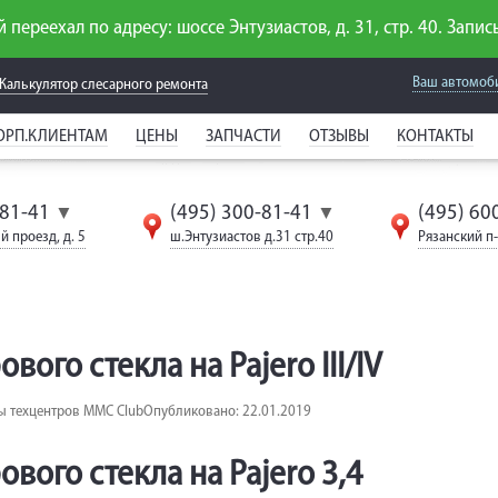
 переехал по адресу: шоссе Энтузиастов, д. 31, стр. 40. Запись
Ваш автомоб
Калькулятор слесарного
ремонта
ОРП.КЛИЕНТАМ
ЦЕНЫ
ЗАПЧАСТИ
ОТЗЫВЫ
КОНТАКТЫ
-81-41
(495) 300-81-41
(495) 60
▼
▼
й проезд, д. 5
ш.Энтузиастов д.31 стр.40
Рязанский п-т
ого стекла на Pajero III/IV
ы техцентров MMC Club
Опубликовано: 22.01.2019
вого стекла на Pajero 3,4