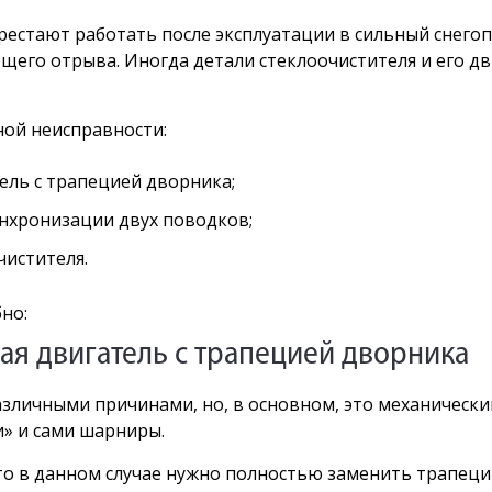
естают работать после эксплуатации в сильный снегопа
ющего отрыва. Иногда детали стеклоочистителя и его д
ой неисправности:
ель с трапецией дворника;
инхронизации двух поводков;
чистителя.
но:
ая двигатель с трапецией дворника
зличными причинами, но, в основном, это
механически
и» и сами шарниры.
что в данном случае нужно полностью заменить трапеци