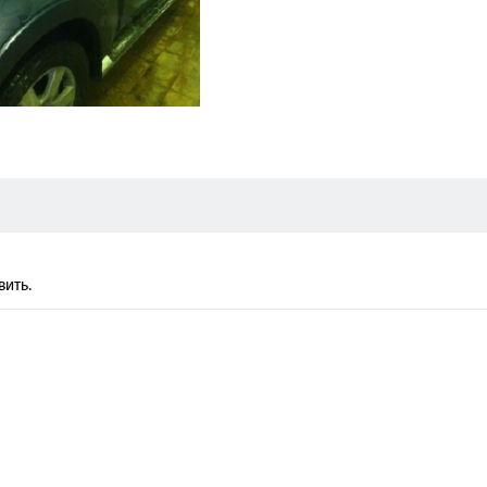
вить.