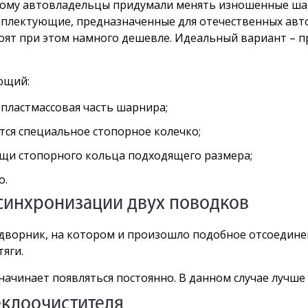
этому автовладельцы придумали менять изношенные ш
мплектующие, предназначенные для отечественных авто
тоят при этом намного дешевле. Идеальный вариант – 
ющий:
пластмассовая часть шарнира;
тся специальное стопорное колечко;
щи стопорного кольца подходящего размера;
о.
 синхронизации двух поводков
 дворник, на котором и произошло подобное отсоедине
тяги.
 начинает появляться постоянно. В данном случае лучш
теклоочистителя