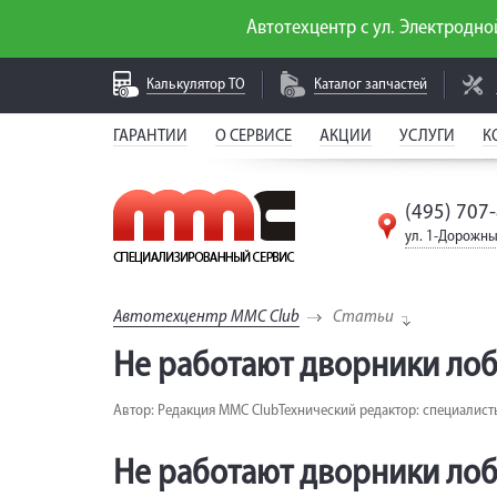
Автотехцентр с ул. Электродной
Калькулятор
ТО
Каталог
запчастей
ГАРАНТИИ
О СЕРВИСЕ
АКЦИИ
УСЛУГИ
К
(495) 707
ул. 1-Дорожны
Автотехцентр MMC Club
Статьи
Не работают дворники лобов
Автор: Редакция MMC Club
Технический редактор: специалист
Не работают дворники лобо