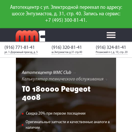
Автотехцентр с ул. Электродной переехал по адресу:
шоссе Энтузиастов, д. 31, стр. 40. Запись на сервис:
+7 (495) 300-81-41.
(916) 771-81-41
(916) 320-81-41
(916) 324-81-41
Калькулятор
Калькулятор
Каталог
слесарного
ул. 1-Дорожный проезд, д. 5
ш.Энтузиастов д.31 стр.40
Рязанский п-т, д. 10, стр. 20
ТО
запчастей
ремонта
Ваш автомобиль
Вход для
неизвестен
членов клуба
Автотехцентр MMC Club
Калькулятор технического обслуживания
ГАРАНТИИ
ТО 180000 Peugeot
4008
О СЕРВИСЕ
АКЦИИ
Скидка 20% при первом посещении
УСЛУГИ
Оригинальные запчасти и качественные аналоги в
наличии