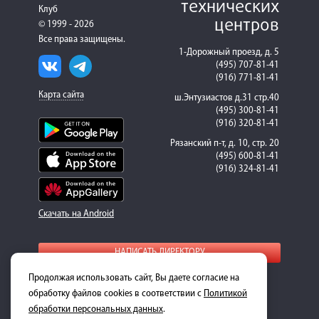
технических
Клуб
центров
© 1999 - 2026
Все права защищены.
1-Дорожный проезд, д. 5
(495) 707-81-41
(916) 771-81-41
Карта сайта
ш.Энтузиастов д.31 стр.40
(495) 300-81-41
(916) 320-81-41
Рязанский п-т, д. 10, стр. 20
(495) 600-81-41
(916) 324-81-41
Скачать на Android
НАПИСАТЬ ДИРЕКТОРУ
Продолжая использовать сайт, Вы даете согласие на
Для получения подробной информации о стоимости
ремонта и запасных частей, пожалуйста, обращайтесь к
обработку файлов cookies в соответствии с
Политикой
менеджерам-консультантам.
обработки персональных данных
.