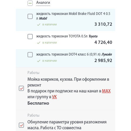
Аналоги
жидкость тормозная Mobil Brake Fluid DOT 4 0.5
л
Mobil
3 310,72
в наличии
жидкость тормозная TOYOTA 0.5л
Toyota
4 726,40
в наличии
жидкость тормозная DOT4 класс 6 (0,91 л)
Лукойл
2 985,92
в наличии
Работы
Мойка ковриков, кузова. При оформлении в
ремонт
В подарок при подписке на наш канал в
MAX
или группу в
VK
Бесплатно
Работы
Обнуление параметра уровня разложения
масла. Работа с ТО совместна