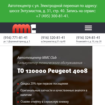
Автотехцентр с ул. Электродной переехал по адресу:
шоссе Энтузиастов, д. 31, стр. 40. Запись на сервис:
+7 (495) 300-81-41.
(916) 771-81-41
(916) 320-81-41
(916) 324-81-41
Калькулятор
Калькулятор
Каталог
слесарного
ул. 1-Дорожный проезд, д. 5
ш.Энтузиастов д.31 стр.40
Рязанский п-т, д. 10, стр. 20
ТО
запчастей
ремонта
Ваш автомобиль
Вход для
неизвестен
членов клуба
Автотехцентр MMC Club
Калькулятор технического обслуживания
ГАРАНТИИ
ТО 120000 Peugeot 4008
О СЕРВИСЕ
Скидка 20% при первом посещении
АКЦИИ
Оригинальные запчасти и качественные аналоги в
наличии
УСЛУГИ
Ставим отметку в сервисную книжку