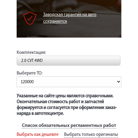
КОРП.КЛИЕНТАМ
ЦЕНЫ
Заводская гарантия на авто
сохраняется
ЗАПЧАСТИ
ОТЗЫВЫ
КОНТАКТЫ
Комплектация:
2.0 CVT 4WD
ЗАПИСЬ НА СЕРВИС
Выберите ТО:
ЗАДАТЬ ВОПРОС
Указанные на сайте цены являются справочными.
Окончательная стоимость работ и запчастей
формируется и согласуется при оформлении заказ-
наряда в автотехцентре.
Список обязательных регламентных работ
Выбрать как дешевле
Выбрать только оригиналы