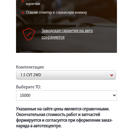
КОРП.КЛИЕНТАМ
наличии
Ставим отметку в сервисную книжку
ЦЕНЫ
ЗАПЧАСТИ
Заводская гарантия на авто
сохраняется
ОТЗЫВЫ
КОНТАКТЫ
ЗАПИСЬ НА СЕРВИС
Комплектация:
ЗАДАТЬ ВОПРОС
1.5 CVT 2WD
Выберите ТО:
Указанные на сайте цены являются справочными.
Окончательная стоимость работ и запчастей
формируется и согласуется при оформлении заказ-
наряда в автотехцентре.