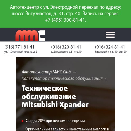
Автотехцентр с ул. Электродной переехал по адресу:
шоссе Энтузиастов, д. 31, стр. 40. Запись на сервис:
+7 (495) 300-81-41.
(916) 771-81-41
(916) 320-81-41
(916) 324-81-41
Калькулятор
Калькулятор
Каталог
слесарного
ул. 1-Дорожный проезд, д. 5
ш.Энтузиастов д.31 стр.40
Рязанский п-т, д. 10, стр. 20
ТО
запчастей
ремонта
Ваш автомобиль
Вход для
неизвестен
членов клуба
Автотехцентр MMC Club
Калькулятор технического обслуживания
ГАРАНТИИ
Техническое
обслуживание
О СЕРВИСЕ
Mitsubishi Xpander
АКЦИИ
УСЛУГИ
Скидка 20% при первом посещении
Оригинальные запчасти и качественные аналоги в