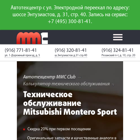
Автотехцентр с ул. Электродной переехал по адресу:
шоссе Энтузиастов, д. 31, стр. 40. Запись на сервис:
+7 (495) 300-81-41.
(916) 771-81-41
(916) 320-81-41
(916) 324-81-41
Калькулятор
Калькулятор
Каталог
слесарного
ул. 1-Дорожный проезд, д. 5
ш.Энтузиастов д.31 стр.40
Рязанский п-т, д. 10, стр. 20
ТО
запчастей
ремонта
Ваш автомобиль
Вход для
неизвестен
членов клуба
Автотехцентр MMC Club
Калькулятор технического обслуживания
ГАРАНТИИ
Техническое
обслуживание
О СЕРВИСЕ
Mitsubishi Montero Sport
АКЦИИ
УСЛУГИ
Скидка 20% при первом посещении
Оригинальные запчасти и качественные аналоги в