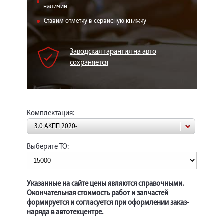
КОРП.КЛИЕНТАМ
наличии
Ставим отметку в сервисную книжку
ЦЕНЫ
ЗАПЧАСТИ
Заводская гарантия на авто
сохраняется
ОТЗЫВЫ
КОНТАКТЫ
ЗАПИСЬ НА СЕРВИС
Комплектация:
ЗАДАТЬ ВОПРОС
3.0 АКПП 2020-
Выберите ТО:
Указанные на сайте цены являются справочными.
Окончательная стоимость работ и запчастей
формируется и согласуется при оформлении заказ-
наряда в автотехцентре.