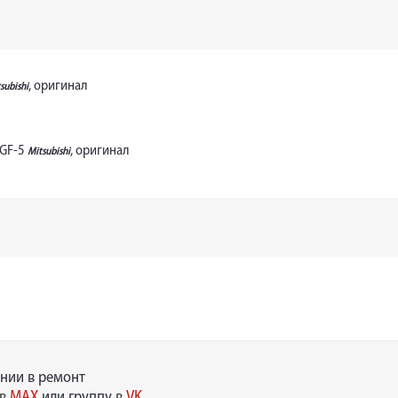
, оригинал
subishi
 GF-5
, оригинал
Mitsubishi
нии в ремонт
 в
MAX
или группу в
VK