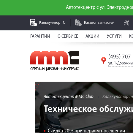
Автотехцентр с ул. Электродной
Калькулятор
ТО
Каталог
запчастей
ГАРАНТИИ
О СЕРВИСЕ
АКЦИИ
УСЛУГИ
К
(495) 707
ул. 1-Дорожны
Автотехцентр MMC Club
Калькулятор т
Техническое обслуж
Скидка 20% при первом посещении