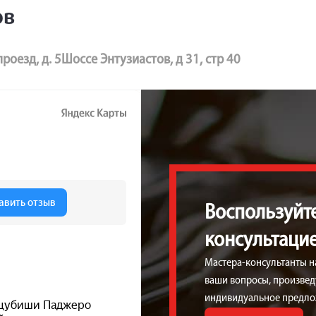
ов
роезд, д. 5
Шоссе Энтузиастов, д 31, стр 40
Воспользуйт
консультаци
Мастера-консультанты н
ваши вопросы, произведу
индивидуальное предло