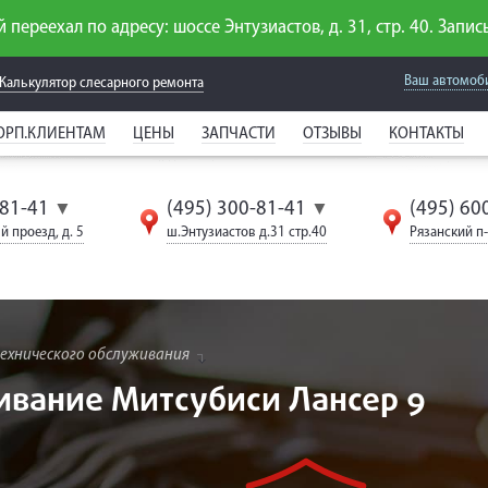
 переехал по адресу: шоссе Энтузиастов, д. 31, стр. 40. Запись
Ваш автомоб
Калькулятор слесарного
ремонта
ОРП.КЛИЕНТАМ
ЦЕНЫ
ЗАПЧАСТИ
ОТЗЫВЫ
КОНТАКТЫ
-81-41
(495) 300-81-41
(495) 60
▼
▼
й проезд, д. 5
ш.Энтузиастов д.31 стр.40
Рязанский п-т
ехнического обслуживания
ивание Митсубиси Лансер 9