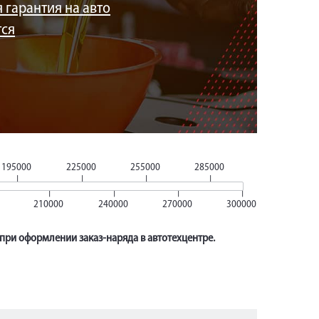
 гарантия на авто
тся
195000
225000
255000
285000
210000
240000
270000
300000
 при оформлении заказ-наряда в автотехцентре.